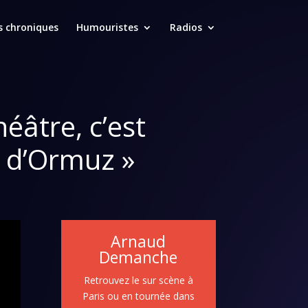
s chroniques
Humouristes
Radios
héâtre, c’est
it d’Ormuz »
Arnaud
Demanche
Retrouvez le sur scène à
Paris ou en tournée dans