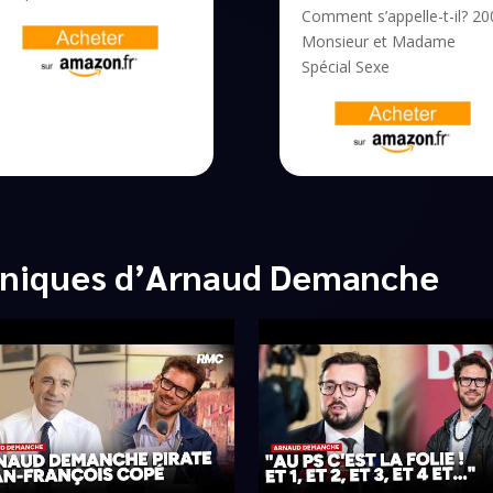
Comment s’appelle-t-il? 20
Monsieur et Madame
Spécial Sexe
oniques d’Arnaud Demanche