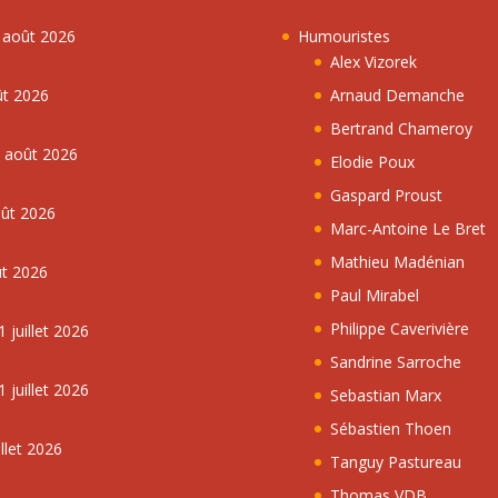
7 août 2026
Humouristes
Alex Vizorek
ût 2026
Arnaud Demanche
Bertrand Chameroy
5 août 2026
Elodie Poux
Gaspard Proust
oût 2026
Marc-Antoine Le Bret
Mathieu Madénian
ût 2026
Paul Mirabel
Philippe Caverivière
 juillet 2026
Sandrine Sarroche
 juillet 2026
Sebastian Marx
Sébastien Thoen
llet 2026
Tanguy Pastureau
Thomas VDB