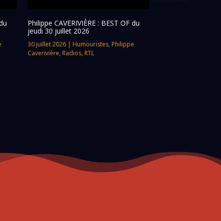
du
Philippe CAVERIVIÈRE : BEST OF du
jeudi 30 juillet 2026
e
30 juillet 2026
|
Humouristes
,
Philippe
Caverivière
,
Radios
,
RTL