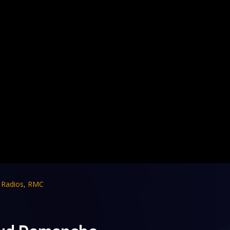
,
Radios
,
RMC
naud Demanche