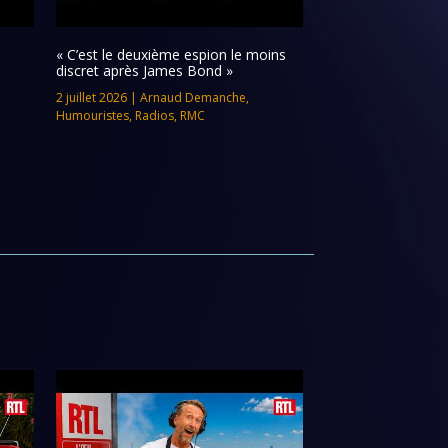
« C’est le deuxième espion le moins
discret après James Bond »
2 juillet 2026
|
Arnaud Demanche
,
Humouristes
,
Radios
,
RMC