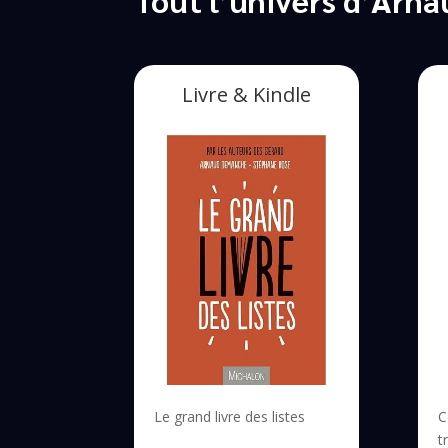
Livre & Kindle
Le grand livre des listes
C
t