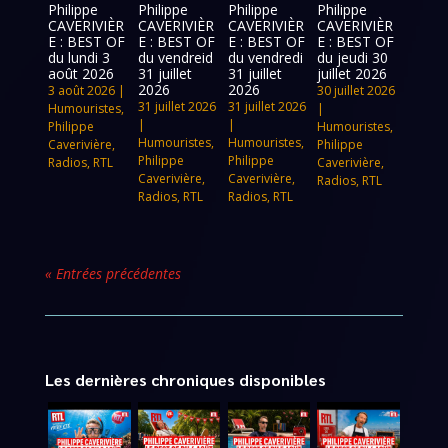
Philippe
Philippe
Philippe
Philippe
CAVERIVIÈR
CAVERIVIÈR
CAVERIVIÈR
CAVERIVIÈR
E : BEST OF
E : BEST OF
E : BEST OF
E : BEST OF
du lundi 3
du vendreid
du vendredi
du jeudi 30
août 2026
31 juillet
31 juillet
juillet 2026
2026
2026
3 août 2026
|
30 juillet 2026
31 juillet 2026
31 juillet 2026
Humouristes
,
|
|
|
Philippe
Humouristes
,
Humouristes
,
Humouristes
,
Caverivière
,
Philippe
Philippe
Philippe
Radios
,
RTL
Caverivière
,
Caverivière
,
Caverivière
,
Radios
,
RTL
Radios
,
RTL
Radios
,
RTL
« Entrées précédentes
Les dernières chroniques disponibles