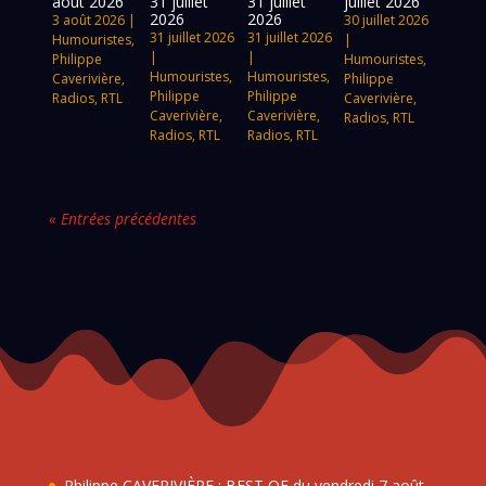
août 2026
31 juillet
31 juillet
juillet 2026
2026
2026
3 août 2026
|
30 juillet 2026
31 juillet 2026
31 juillet 2026
Humouristes
,
|
|
|
Philippe
Humouristes
,
Humouristes
,
Humouristes
,
Caverivière
,
Philippe
Philippe
Philippe
Radios
,
RTL
Caverivière
,
Caverivière
,
Caverivière
,
Radios
,
RTL
Radios
,
RTL
Radios
,
RTL
« Entrées précédentes
Philippe CAVERIVIÈRE : BEST OF du vendredi 7 août