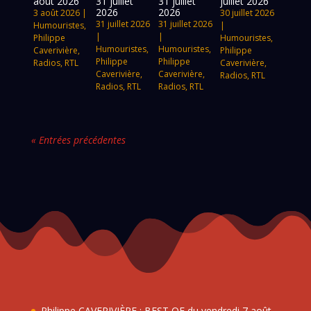
août 2026
31 juillet
31 juillet
juillet 2026
2026
2026
3 août 2026
|
30 juillet 2026
31 juillet 2026
31 juillet 2026
Humouristes
,
|
|
|
Philippe
Humouristes
,
Humouristes
,
Humouristes
,
Caverivière
,
Philippe
Philippe
Philippe
Radios
,
RTL
Caverivière
,
Caverivière
,
Caverivière
,
Radios
,
RTL
Radios
,
RTL
Radios
,
RTL
« Entrées précédentes
Philippe CAVERIVIÈRE : BEST OF du vendredi 7 août