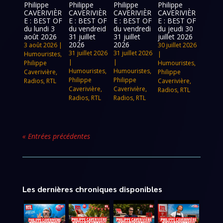
Philippe
Philippe
Philippe
Philippe
CAVERIVIÈR
CAVERIVIÈR
CAVERIVIÈR
CAVERIVIÈR
E : BEST OF
E : BEST OF
E : BEST OF
E : BEST OF
du lundi 3
du vendreid
du vendredi
du jeudi 30
août 2026
31 juillet
31 juillet
juillet 2026
2026
2026
3 août 2026
|
30 juillet 2026
31 juillet 2026
31 juillet 2026
Humouristes
,
|
|
|
Philippe
Humouristes
,
Humouristes
,
Humouristes
,
Caverivière
,
Philippe
Philippe
Philippe
Radios
,
RTL
Caverivière
,
Caverivière
,
Caverivière
,
Radios
,
RTL
Radios
,
RTL
Radios
,
RTL
« Entrées précédentes
Les dernières chroniques disponibles