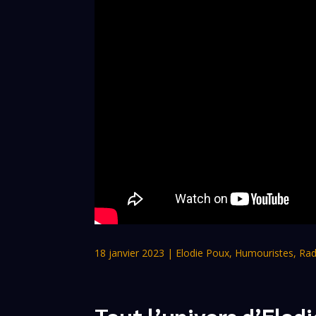
18 janvier 2023
|
Elodie Poux
,
Humouristes
,
Rad
Tout l’univers d’Elod