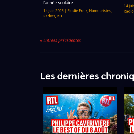
l’année scolaire
14 jui
14 juin 2023
|
Elodie Poux
,
Humouristes
,
Radio
Radios
,
RTL
« Entrées précédentes
Les dernières chroni