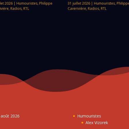
llet 2026
|
Humouristes
,
Philippe
31 juillet 2026
|
Humouristes
,
Philipp
ivière
,
Radios
,
RTL
Caverivière
,
Radios
,
RTL
7 août 2026
Humouristes
Alex Vizorek