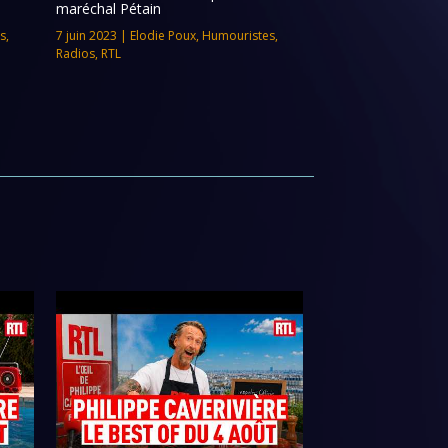
maréchal Pétain
s
,
7 juin 2023
|
Elodie Poux
,
Humouristes
,
Radios
,
RTL