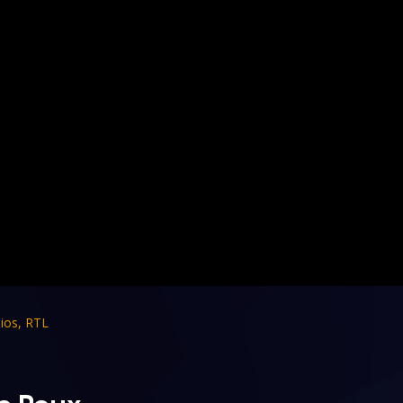
ios
,
RTL
ie Poux