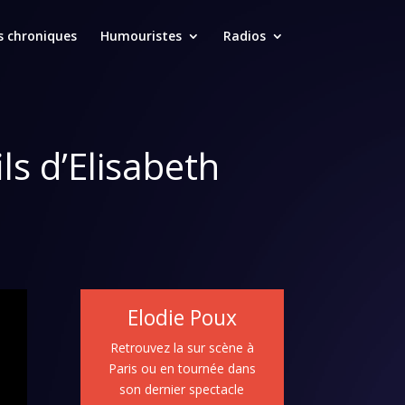
s chroniques
Humouristes
Radios
ls d’Elisabeth
Elodie Poux
Retrouvez la sur scène à
Paris ou en tournée dans
son dernier spectacle