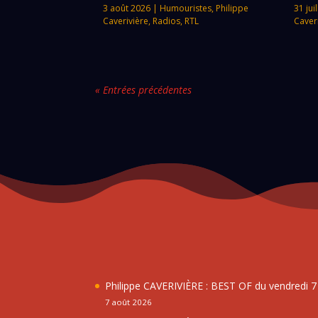
3 août 2026
|
Humouristes
,
Philippe
31 jui
Caverivière
,
Radios
,
RTL
Caver
« Entrées précédentes
Philippe CAVERIVIÈRE : BEST OF du vendredi 
7 août 2026