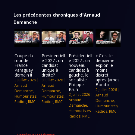
Les précédentes chroniques d’Arnaud
Demanche
Coupe du
Présidentiell
Présidentiell
« C’est le
monde :
e 2027 : un
e 2027 : un
deuxième
France-
candidat
nouveau
espion le
Paraguay
unique à
candidat à
moins
demain !!
droite?
gauche, le
discret
socialiste
après James
3 juillet 2026
|
3 juillet 2026
|
Philippe
Bond »
Arnaud
Arnaud
Brun
2 juillet 2026
|
Demanche
,
Demanche
,
2 juillet 2026
|
Arnaud
Humouristes
,
Humouristes
,
Arnaud
Demanche
,
Radios
,
RMC
Radios
,
RMC
Demanche
,
Humouristes
,
Humouristes
,
Radios
,
RMC
Radios
,
RMC