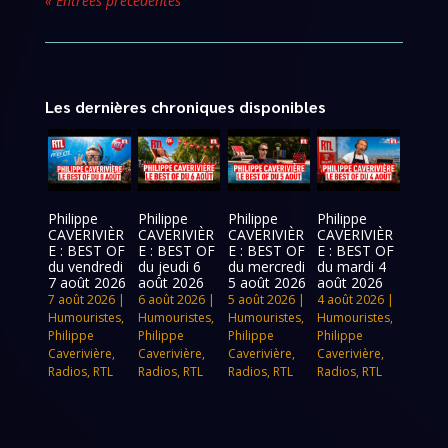
« Entrées précédentes
Les dernières chroniques disponibles
Philippe
Philippe
Philippe
Philippe
CAVERIVIÈR
CAVERIVIÈR
CAVERIVIÈR
CAVERIVIÈR
E : BEST OF
E : BEST OF
E : BEST OF
E : BEST OF
du vendredi
du jeudi 6
du mercredi
du mardi 4
7 août 2026
août 2026
5 août 2026
août 2026
7 août 2026
|
6 août 2026
|
5 août 2026
|
4 août 2026
|
Humouristes
,
Humouristes
,
Humouristes
,
Humouristes
,
Philippe
Philippe
Philippe
Philippe
Caverivière
,
Caverivière
,
Caverivière
,
Caverivière
,
Radios
,
RTL
Radios
,
RTL
Radios
,
RTL
Radios
,
RTL