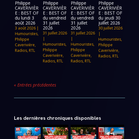
Philippe
Philippe
Philippe
Philippe
CAVERIVIÈR
CAVERIVIÈR
CAVERIVIÈR
CAVERIVIÈR
E : BEST OF
E : BEST OF
E : BEST OF
E : BEST OF
du lundi 3
du vendreid
du vendredi
du jeudi 30
août 2026
31 juillet
31 juillet
juillet 2026
2026
2026
3 août 2026
|
30 juillet 2026
31 juillet 2026
31 juillet 2026
Humouristes
,
|
|
|
Philippe
Humouristes
,
Humouristes
,
Humouristes
,
Caverivière
,
Philippe
Philippe
Philippe
Radios
,
RTL
Caverivière
,
Caverivière
,
Caverivière
,
Radios
,
RTL
Radios
,
RTL
Radios
,
RTL
« Entrées précédentes
Les dernières chroniques disponibles