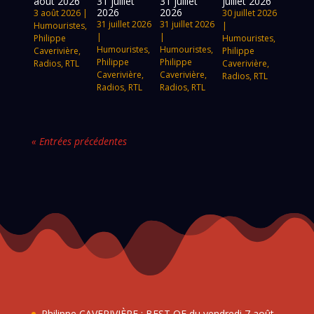
août 2026
31 juillet
31 juillet
juillet 2026
2026
2026
3 août 2026
|
30 juillet 2026
31 juillet 2026
31 juillet 2026
Humouristes
,
|
|
|
Philippe
Humouristes
,
Humouristes
,
Humouristes
,
Caverivière
,
Philippe
Philippe
Philippe
Radios
,
RTL
Caverivière
,
Caverivière
,
Caverivière
,
Radios
,
RTL
Radios
,
RTL
Radios
,
RTL
« Entrées précédentes
Philippe CAVERIVIÈRE : BEST OF du vendredi 7 août