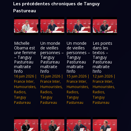
Les précédentes chroniques de Tanguy
Pastureau
Michelle
Un monde
Un monde
Les points
Obama est
de vieilles
de vieilles
dans les
une femme
personnes –
personnes –
textos –
– Tanguy
Tanguy
Tanguy
Tanguy
Pastureau
Pastureau
Pastureau
Pastureau
maltraite
maltraite
maltraite
maltraite
l’info
l’info
l’info
l’info
16 juin 2026
|
15 juin 2026
|
15 juin 2026
|
12 juin 2026
|
France Inter
,
France Inter
,
France Inter
,
France Inter
,
Humouristes
,
Humouristes
,
Humouristes
,
Humouristes
,
Radios
,
Radios
,
Radios
,
Radios
,
Tanguy
Tanguy
Tanguy
Tanguy
Pastureau
Pastureau
Pastureau
Pastureau