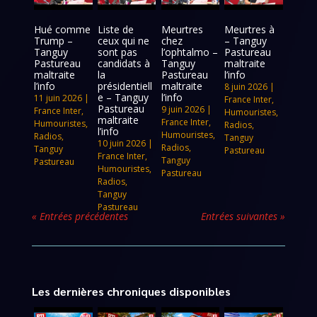
Hué comme
Liste de
Meurtres
Meurtres à
Trump –
ceux qui ne
chez
– Tanguy
Tanguy
sont pas
l’ophtalmo –
Pastureau
Pastureau
candidats à
Tanguy
maltraite
maltraite
la
Pastureau
l’info
l’info
présidentiell
maltraite
8 juin 2026
|
e – Tanguy
l’info
11 juin 2026
|
France Inter
,
Pastureau
9 juin 2026
|
France Inter
,
Humouristes
,
maltraite
France Inter
,
Humouristes
,
Radios
,
l’info
Humouristes
,
Radios
,
Tanguy
10 juin 2026
|
Radios
,
Tanguy
Pastureau
France Inter
,
Tanguy
Pastureau
Humouristes
,
Pastureau
Radios
,
Tanguy
Pastureau
« Entrées précédentes
Entrées suivantes »
Les dernières chroniques disponibles