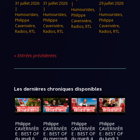
31 juillet 2026
31 juillet 2026
29 juillet 2026
|
|
|
|
Humouristes
,
Humouristes
,
Humouristes
,
Humouristes
,
Philippe
Philippe
Philippe
Philippe
Caverivière
,
Caverivière
,
Caverivière
,
Caverivière
,
Radios
,
RTL
Radios
,
RTL
Radios
,
RTL
Radios
,
RTL
« Entrées précédentes
Les dernières chroniques disponibles
Philippe
Philippe
Philippe
Philippe
CAVERIVIÈR
CAVERIVIÈR
CAVERIVIÈR
CAVERIVIÈR
E : BEST OF
E : BEST OF
E : BEST OF
E : BEST OF
du jeudi 6
du mercredi
du mardi 4
du lundi 3