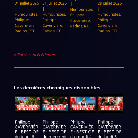
31 juillet 2026
31 juillet 2026
29 juillet 2026
|
|
|
|
Humouristes
,
Humouristes
,
Humouristes
,
Humouristes
,
Philippe
Philippe
Philippe
Philippe
Caverivière
,
Caverivière
,
Caverivière
,
Caverivière
,
Radios
,
RTL
Radios
,
RTL
Radios
,
RTL
Radios
,
RTL
« Entrées précédentes
Les dernières chroniques disponibles
Philippe
Philippe
Philippe
Philippe
CAVERIVIÈR
CAVERIVIÈR
CAVERIVIÈR
CAVERIVIÈR
E : BEST OF
E : BEST OF
E : BEST OF
E : BEST OF
du jeudi 6
du mercredi
du mardi 4
du lundi 3