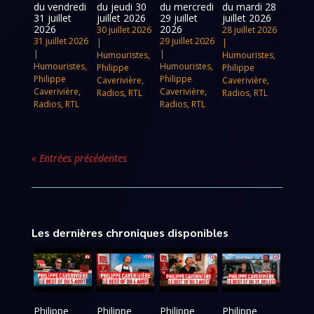
du vendredi
du jeudi 30
du mercredi
du mardi 28
31 juillet
juillet 2026
29 juillet
juillet 2026
2026
2026
30 juillet 2026
28 juillet 2026
31 juillet 2026
29 juillet 2026
|
|
|
|
Humouristes
,
Humouristes
,
Humouristes
,
Humouristes
,
Philippe
Philippe
Philippe
Philippe
Caverivière
,
Caverivière
,
Caverivière
,
Caverivière
,
Radios
,
RTL
Radios
,
RTL
Radios
,
RTL
Radios
,
RTL
« Entrées précédentes
Les dernières chroniques disponibles
Philippe
Philippe
Philippe
Philippe