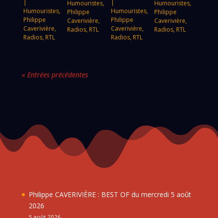
|
|
Humouristes
,
Humouristes
,
Humouristes
,
Humouristes
,
Philippe
Philippe
Philippe
Philippe
Caverivière
,
Caverivière
,
Caverivière
,
Caverivière
,
Radios
,
RTL
Radios
,
RTL
Radios
,
RTL
Radios
,
RTL
« Entrées précédentes
Philippe CAVERIVIÈRE : BEST OF du mercredi 5 août
2026
5 août 2026