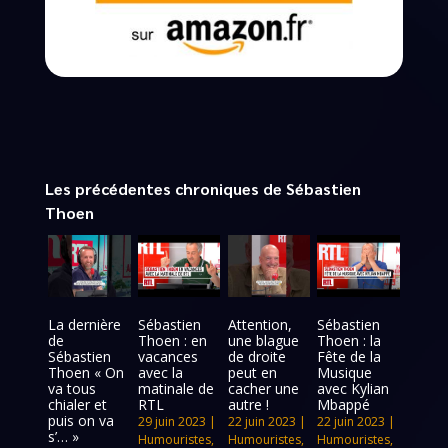
Les précédentes chroniques de Sébastien
Thoen
La dernière
Sébastien
Attention,
Sébastien
de
Thoen : en
une blague
Thoen : la
Sébastien
vacances
de droite
Fête de la
Thoen « On
avec la
peut en
Musique
va tous
matinale de
cacher une
avec Kylian
chialer et
RTL
autre !
Mbappé
puis on va
29 juin 2023
|
22 juin 2023
|
22 juin 2023
|
s’… »
Humouristes
,
Humouristes
,
Humouristes
,