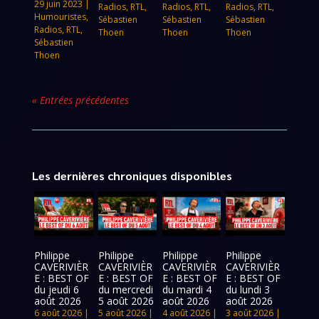
29 juin 2023
|
Radios
,
RTL
,
Radios
,
RTL
,
Radios
,
RTL
,
Humouristes
,
Sébastien
Sébastien
Sébastien
Radios
,
RTL
,
Thoen
Thoen
Thoen
Sébastien
Thoen
« Entrées précédentes
Les dernières chroniques disponibles
Philippe
Philippe
Philippe
Philippe
CAVERIVIÈR
CAVERIVIÈR
CAVERIVIÈR
CAVERIVIÈR
E : BEST OF
E : BEST OF
E : BEST OF
E : BEST OF
du jeudi 6
du mercredi
du mardi 4
du lundi 3
août 2026
5 août 2026
août 2026
août 2026
6 août 2026
|
5 août 2026
|
4 août 2026
|
3 août 2026
|