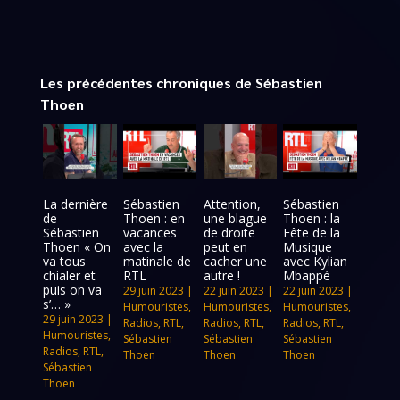
Les précédentes chroniques de Sébastien
Thoen
La dernière
Sébastien
Attention,
Sébastien
de
Thoen : en
une blague
Thoen : la
Sébastien
vacances
de droite
Fête de la
Thoen « On
avec la
peut en
Musique
va tous
matinale de
cacher une
avec Kylian
chialer et
RTL
autre !
Mbappé
puis on va
29 juin 2023
|
22 juin 2023
|
22 juin 2023
|
s’… »
Humouristes
,
Humouristes
,
Humouristes
,
29 juin 2023
|
Radios
,
RTL
,
Radios
,
RTL
,
Radios
,
RTL
,
Humouristes
,
Sébastien
Sébastien
Sébastien
Radios
,
RTL
,
Thoen
Thoen
Thoen
Sébastien
Thoen