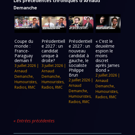
Les précédentes chroniques d’Arnaud
Demanche
Coupe du
Présidentiell
Présidentiell
« C’est le
monde :
e 2027 : un
e 2027 : un
deuxième
France-
candidat
nouveau
espion le
Paraguay
unique à
candidat à
moins
demain !!
droite?
gauche, le
discret
socialiste
après James
3 juillet 2026
|
3 juillet 2026
|
Philippe
Bond »
Arnaud
Arnaud
Brun
2 juillet 2026
|
Demanche
,
Demanche
,
2 juillet 2026
|
Arnaud
Humouristes
,
Humouristes
,
Arnaud
Demanche
,
Radios
,
RMC
Radios
,
RMC
Demanche
,
Humouristes
,
Humouristes
,
Radios
,
RMC
Radios
,
RMC
« Entrées précédentes