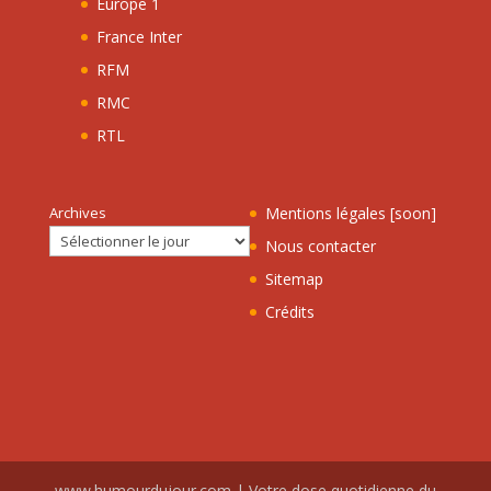
Europe 1
France Inter
RFM
RMC
RTL
Archives
Mentions légales [soon]
Nous contacter
Sitemap
Crédits
www.humourdujour.com | Votre dose quotidienne du