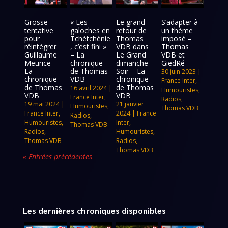
Grosse
« Les
Le grand
S’adapter à
tentative
galoches en
retour de
un thème
pour
Tchétchénie
Thomas
imposé –
réintégrer
, c’est fini »
VDB dans
Thomas
Guillaume
– La
Le Grand
VDB et
Meurice –
chronique
dimanche
GiedRé
La
de Thomas
Soir – La
30 juin 2023
|
chronique
VDB
chronique
France Inter
,
de Thomas
de Thomas
16 avril 2024
|
Humouristes
,
VDB
VDB
France Inter
,
Radios
,
19 mai 2024
|
21 janvier
Humouristes
,
Thomas VDB
France Inter
,
2024
|
France
Radios
,
Humouristes
,
Inter
,
Thomas VDB
Radios
,
Humouristes
,
Thomas VDB
Radios
,
Thomas VDB
« Entrées précédentes
Les dernières chroniques disponibles