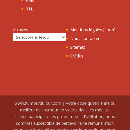
RMC
RTL
Archives
Mentions légales [soon]
Nous contacter
Sitemap
Crédits
www.humourdujour.com | Votre dose quotidienne du
meilleur de l'humour en vidéos dans les médias.
Le site participe à des programmes d'affiliation, nous
sommes susceptible de percevoir une rémunération
pour les achats effectués via www.humourdujour.com.