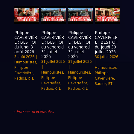
Philippe
Philippe
Philippe
Philippe
CAVERIVIÈR
CAVERIVIÈR
CAVERIVIÈR
CAVERIVIÈR
E : BEST OF
E : BEST OF
E : BEST OF
E : BEST OF
du lundi 3
du vendreid
du vendredi
du jeudi 30
août 2026
31 juillet
31 juillet
juillet 2026
2026
2026
3 août 2026
|
30 juillet 2026
31 juillet 2026
31 juillet 2026
Humouristes
,
|
|
|
Philippe
Humouristes
,
Humouristes
,
Humouristes
,
Caverivière
,
Philippe
Philippe
Philippe
Radios
,
RTL
Caverivière
,
Caverivière
,
Caverivière
,
Radios
,
RTL
Radios
,
RTL
Radios
,
RTL
« Entrées précédentes