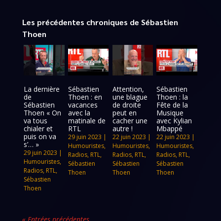
Les précédentes chroniques de Sébastien
Thoen
La dernière
Sébastien
Attention,
Sébastien
de
Thoen : en
une blague
Thoen : la
Sébastien
vacances
de droite
Fête de la
Thoen « On
avec la
peut en
Musique
va tous
matinale de
cacher une
avec Kylian
chialer et
RTL
autre !
Mbappé
puis on va
29 juin 2023
|
22 juin 2023
|
22 juin 2023
|
s’… »
Humouristes
,
Humouristes
,
Humouristes
,
29 juin 2023
|
Radios
,
RTL
,
Radios
,
RTL
,
Radios
,
RTL
,
Humouristes
,
Sébastien
Sébastien
Sébastien
Radios
,
RTL
,
Thoen
Thoen
Thoen
Sébastien
Thoen
« Entrées précédentes