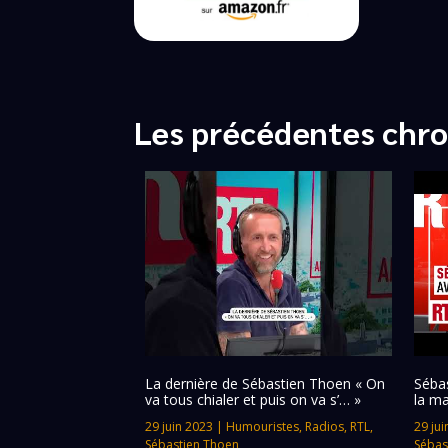
Les précédentes chro
La dernière de Sébastien Thoen « On
Séba
va tous chialer et puis on va s’… »
la ma
29 juin 2023
|
Humouristes
,
Radios
,
RTL
,
29 jui
Sébastien Thoen
Sébas