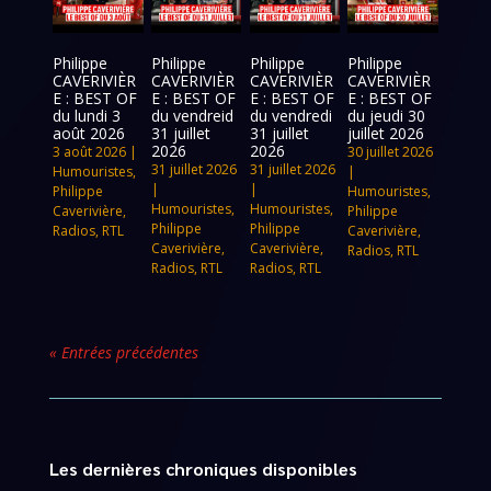
Philippe
Philippe
Philippe
Philippe
CAVERIVIÈR
CAVERIVIÈR
CAVERIVIÈR
CAVERIVIÈR
E : BEST OF
E : BEST OF
E : BEST OF
E : BEST OF
du lundi 3
du vendreid
du vendredi
du jeudi 30
août 2026
31 juillet
31 juillet
juillet 2026
2026
2026
3 août 2026
|
30 juillet 2026
31 juillet 2026
31 juillet 2026
Humouristes
,
|
|
|
Philippe
Humouristes
,
Humouristes
,
Humouristes
,
Caverivière
,
Philippe
Philippe
Philippe
Radios
,
RTL
Caverivière
,
Caverivière
,
Caverivière
,
Radios
,
RTL
Radios
,
RTL
Radios
,
RTL
« Entrées précédentes
Les dernières chroniques disponibles