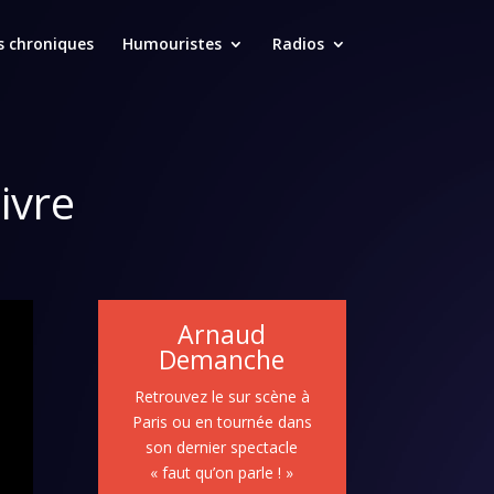
s chroniques
Humouristes
Radios
ivre
Arnaud
Demanche
Retrouvez le sur scène à
Paris ou en tournée dans
son dernier spectacle
« faut qu’on parle ! »