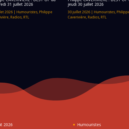
edi 31 juillet 2026
jeudi 30 juillet 2026
llet 2026
|
Humouristes
,
Philippe
30 juillet 2026
|
Humouristes
,
Philipp
ivière
,
Radios
,
RTL
Caverivière
,
Radios
,
RTL
ût 2026
Humouristes