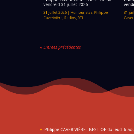
vendreid 31 juillet 2026
vendr
31 juillet 2026
|
Humouristes
,
Philippe
31 jui
Caverivière
,
Radios
,
RTL
Caver
« Entrées précédentes
Philippe CAVERIVIÈRE : BEST OF du jeudi 6 ao