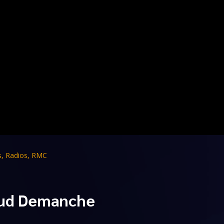
s
,
Radios
,
RMC
naud Demanche