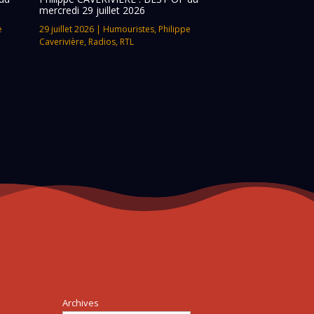
mercredi 29 juillet 2026
e
29 juillet 2026
|
Humouristes
,
Philippe
Caverivière
,
Radios
,
RTL
Archives