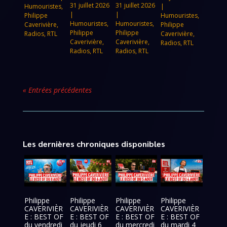
31 juillet 2026
31 juillet 2026
Humouristes
,
|
|
|
Philippe
Humouristes
,
Humouristes
,
Humouristes
,
Caverivière
,
Philippe
Philippe
Philippe
Radios
,
RTL
Caverivière
,
Caverivière
,
Caverivière
,
Radios
,
RTL
Radios
,
RTL
Radios
,
RTL
« Entrées précédentes
Les dernières chroniques disponibles
Philippe
Philippe
Philippe
Philippe
CAVERIVIÈR
CAVERIVIÈR
CAVERIVIÈR
CAVERIVIÈR
E : BEST OF
E : BEST OF
E : BEST OF
E : BEST OF
du vendredi
du jeudi 6
du mercredi
du mardi 4