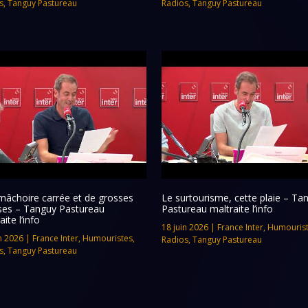
s
,
Tanguy Pastureau
Radios
,
Tanguy Pastureau
mâchoire carrée et de grosses
Le surtourisme, cette plaie – Ta
ses – Tanguy Pastureau
Pastureau maltraite l’info
aite l’info
18 juin 2026
|
France Inter
,
Humouris
n 2026
|
France Inter
,
Humouristes
,
Radios
,
Tanguy Pastureau
s
,
Tanguy Pastureau