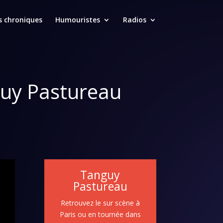
s chroniques
Humouristes
Radios
guy Pastureau
Tanguy
Pastureau
Retrouvez le sur scène à
Paris ou en tournée dans