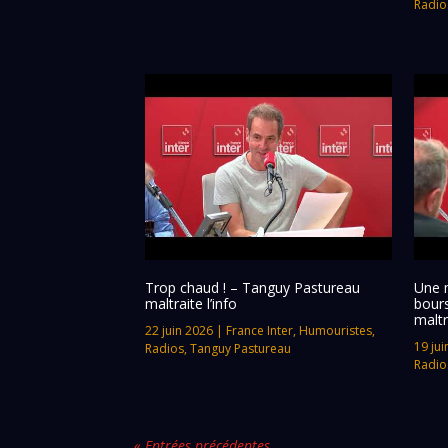
Radio
Trop chaud ! – Tanguy Pastureau
Une 
maltraite l’info
bour
maltr
22 juin 2026
|
France Inter
,
Humouristes
,
19 jui
Radios
,
Tanguy Pastureau
Radio
« Entrées précédentes