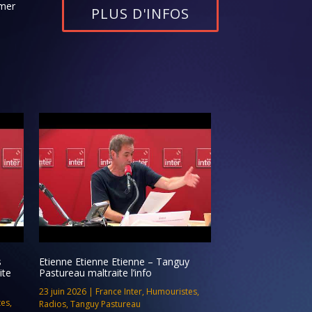
rmer
PLUS D'INFOS
s
Etienne Etienne Etienne – Tanguy
ite
Pastureau maltraite l’info
23 juin 2026
|
France Inter
,
Humouristes
,
tes
,
Radios
,
Tanguy Pastureau