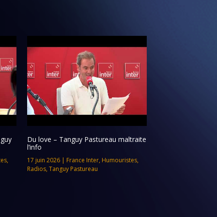
nguy
Du love – Tanguy Pastureau maltraite
l’info
tes
,
17 juin 2026
|
France Inter
,
Humouristes
,
Radios
,
Tanguy Pastureau