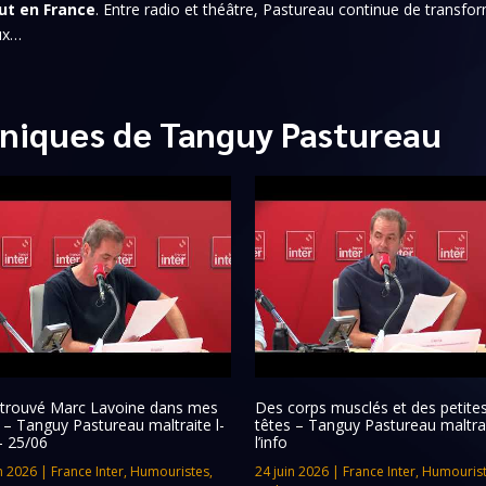
ut en France
. Entre radio et théâtre, Pastureau continue de transfo
eux…
niques de Tanguy Pastureau
retrouvé Marc Lavoine dans mes
Des corps musclés et des petite
s – Tanguy Pastureau maltraite l-
têtes – Tanguy Pastureau maltra
– 25/06
l’info
n 2026
|
France Inter
,
Humouristes
,
24 juin 2026
|
France Inter
,
Humouris