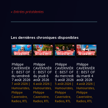
« Entrées précédentes
Les dernières chroniques disponibles
Philippe
Philippe
Philippe
Philippe
CAVERIVIÈR
CAVERIVIÈR
CAVERIVIÈR
CAVERIVIÈR
E : BEST OF
E : BEST OF
E : BEST OF
E : BEST OF
du vendredi
du jeudi 6
du mercredi
du mardi 4
7 août 2026
août 2026
5 août 2026
août 2026
7 août 2026
|
6 août 2026
|
5 août 2026
|
4 août 2026
|
Humouristes
,
Humouristes
,
Humouristes
,
Humouristes
,
Philippe
Philippe
Philippe
Philippe
Caverivière
,
Caverivière
,
Caverivière
,
Caverivière
,
Radios
,
RTL
Radios
,
RTL
Radios
,
RTL
Radios
,
RTL