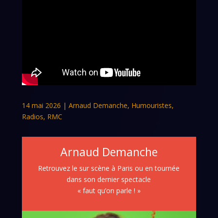
14 mai 2026
|
Arnaud Demanche
,
Humouristes
,
Radios
,
RMC
Arnaud Demanche
Retrouvez le sur scène à Paris ou en tournée
dans son dernier spectacle
« faut qu’on parle ! »