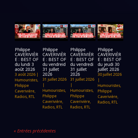
Philippe
Philippe
Philippe
Philippe
CAVERIVIÈR
CAVERIVIÈR
CAVERIVIÈR
CAVERIVIÈR
E : BEST OF
E : BEST OF
E : BEST OF
E : BEST OF
du lundi 3
du vendreid
du vendredi
du jeudi 30
août 2026
31 juillet
31 juillet
juillet 2026
2026
2026
3 août 2026
|
30 juillet 2026
31 juillet 2026
31 juillet 2026
Humouristes
,
|
|
|
Philippe
Humouristes
,
Humouristes
,
Humouristes
,
Caverivière
,
Philippe
Philippe
Philippe
Radios
,
RTL
Caverivière
,
Caverivière
,
Caverivière
,
Radios
,
RTL
Radios
,
RTL
Radios
,
RTL
« Entrées précédentes