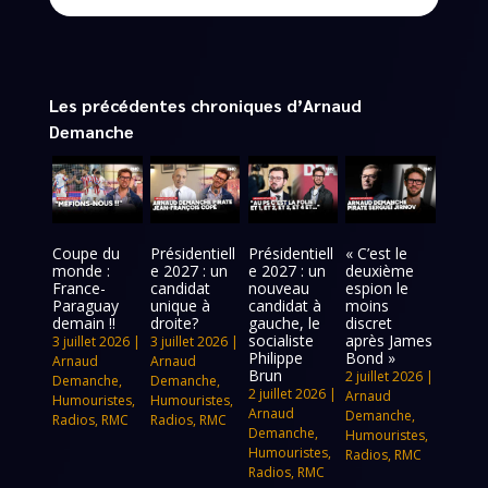
Les précédentes chroniques d’Arnaud
Demanche
Coupe du
Présidentiell
Présidentiell
« C’est le
monde :
e 2027 : un
e 2027 : un
deuxième
France-
candidat
nouveau
espion le
Paraguay
unique à
candidat à
moins
demain !!
droite?
gauche, le
discret
socialiste
après James
3 juillet 2026
|
3 juillet 2026
|
Philippe
Bond »
Arnaud
Arnaud
Brun
2 juillet 2026
|
Demanche
,
Demanche
,
2 juillet 2026
|
Arnaud
Humouristes
,
Humouristes
,
Arnaud
Demanche
,
Radios
,
RMC
Radios
,
RMC
Demanche
,
Humouristes
,
Humouristes
,
Radios
,
RMC
Radios
,
RMC