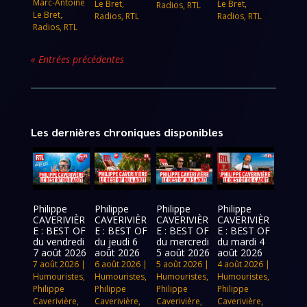
Marc-Antoine
Le Bret
,
Le Bret
,
Radios
,
RTL
Le Bret
,
Radios
,
RTL
Radios
,
RTL
Radios
,
RTL
« Entrées précédentes
Les dernières chroniques disponibles
Philippe
Philippe
Philippe
Philippe
CAVERIVIÈR
CAVERIVIÈR
CAVERIVIÈR
CAVERIVIÈR
E : BEST OF
E : BEST OF
E : BEST OF
E : BEST OF
du vendredi
du jeudi 6
du mercredi
du mardi 4
7 août 2026
août 2026
5 août 2026
août 2026
7 août 2026
|
6 août 2026
|
5 août 2026
|
4 août 2026
|
Humouristes
,
Humouristes
,
Humouristes
,
Humouristes
,
Philippe
Philippe
Philippe
Philippe
Caverivière
,
Caverivière
,
Caverivière
,
Caverivière
,