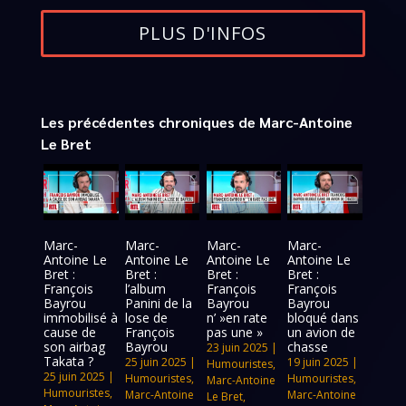
PLUS D'INFOS
Les précédentes chroniques de Marc-Antoine
Le Bret
Marc-
Marc-
Marc-
Marc-
Antoine Le
Antoine Le
Antoine Le
Antoine Le
Bret :
Bret :
Bret :
Bret :
François
l’album
François
François
Bayrou
Panini de la
Bayrou
Bayrou
immobilisé à
lose de
n’ »en rate
bloqué dans
cause de
François
pas une »
un avion de
son airbag
Bayrou
chasse
23 juin 2025
|
Takata ?
25 juin 2025
|
19 juin 2025
|
Humouristes
,
25 juin 2025
|
Humouristes
,
Humouristes
,
Marc-Antoine
Humouristes
,
Marc-Antoine
Marc-Antoine
Le Bret
,