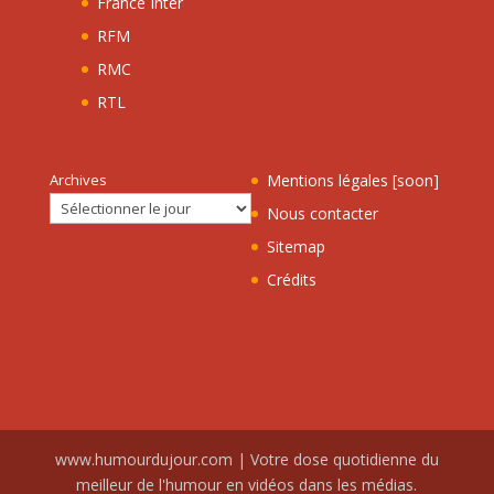
France Inter
RFM
RMC
RTL
Archives
Mentions légales [soon]
Nous contacter
Sitemap
Crédits
www.humourdujour.com | Votre dose quotidienne du
meilleur de l'humour en vidéos dans les médias.