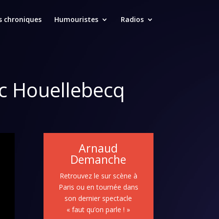
s chroniques
Humouristes
Radios
vec Houellebecq
Arnaud
Demanche
Retrouvez le sur scène à
Paris ou en tournée dans
son dernier spectacle
« faut qu’on parle ! »