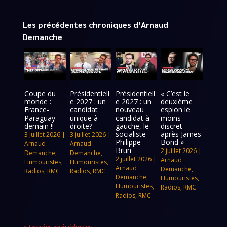
Les précédentes chroniques d’Arnaud
Demanche
Coupe du
Présidentiell
Présidentiell
« C’est le
monde :
e 2027 : un
e 2027 : un
deuxième
France-
candidat
nouveau
espion le
Paraguay
unique à
candidat à
moins
demain !!
droite?
gauche, le
discret
socialiste
après James
3 juillet 2026
|
3 juillet 2026
|
Philippe
Bond »
Arnaud
Arnaud
Brun
2 juillet 2026
|
Demanche
,
Demanche
,
2 juillet 2026
|
Arnaud
Humouristes
,
Humouristes
,
Arnaud
Demanche
,
Radios
,
RMC
Radios
,
RMC
Demanche
,
Humouristes
,
Humouristes
,
Radios
,
RMC
Radios
,
RMC