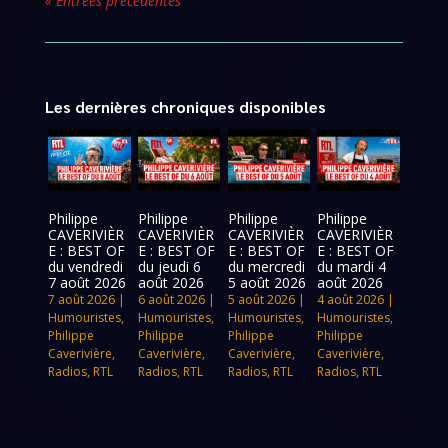
« Entrées précédentes
Les dernières chroniques disponibles
Philippe
Philippe
Philippe
Philippe
CAVERIVIÈR
CAVERIVIÈR
CAVERIVIÈR
CAVERIVIÈR
E : BEST OF
E : BEST OF
E : BEST OF
E : BEST OF
du vendredi
du jeudi 6
du mercredi
du mardi 4
7 août 2026
août 2026
5 août 2026
août 2026
7 août 2026
|
6 août 2026
|
5 août 2026
|
4 août 2026
|
Humouristes
,
Humouristes
,
Humouristes
,
Humouristes
,
Philippe
Philippe
Philippe
Philippe
Caverivière
,
Caverivière
,
Caverivière
,
Caverivière
,
Radios
,
RTL
Radios
,
RTL
Radios
,
RTL
Radios
,
RTL