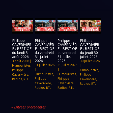
Philippe
Philippe
Philippe
Philippe
CAVERIVIÈR
CAVERIVIÈR
CAVERIVIÈR
CAVERIVIÈR
E : BEST OF
E : BEST OF
E : BEST OF
E : BEST OF
du lundi 3
du vendreid
du vendredi
du jeudi 30
août 2026
31 juillet
31 juillet
juillet 2026
2026
2026
3 août 2026
|
30 juillet 2026
31 juillet 2026
31 juillet 2026
Humouristes
,
|
|
|
Philippe
Humouristes
,
Humouristes
,
Humouristes
,
Caverivière
,
Philippe
Philippe
Philippe
Radios
,
RTL
Caverivière
,
Caverivière
,
Caverivière
,
Radios
,
RTL
Radios
,
RTL
Radios
,
RTL
« Entrées précédentes