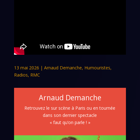
13 mai 2026
|
Arnaud Demanche
,
Humouristes
,
Radios
,
RMC
Arnaud Demanche
Retrouvez le sur scène à Paris ou en tournée
dans son dernier spectacle
« faut qu’on parle ! »