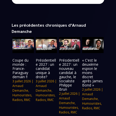
Les précédentes chroniques d’Arnaud
Demanche
Coupe du
Présidentiell
Présidentiell
« C’est le
monde :
e 2027 : un
e 2027 : un
deuxième
France-
candidat
nouveau
espion le
Paraguay
unique à
candidat à
moins
demain !!
droite?
gauche, le
discret
socialiste
après James
3 juillet 2026
|
3 juillet 2026
|
Philippe
Bond »
Arnaud
Arnaud
Brun
2 juillet 2026
|
Demanche
,
Demanche
,
2 juillet 2026
|
Arnaud
Humouristes
,
Humouristes
,
Arnaud
Demanche
,
Radios
,
RMC
Radios
,
RMC
Demanche
,
Humouristes
,
Humouristes
,
Radios
,
RMC
Radios
,
RMC