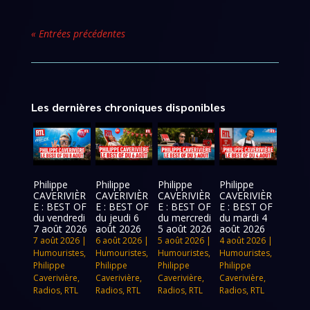
« Entrées précédentes
Les dernières chroniques disponibles
Philippe
Philippe
Philippe
Philippe
CAVERIVIÈR
CAVERIVIÈR
CAVERIVIÈR
CAVERIVIÈR
E : BEST OF
E : BEST OF
E : BEST OF
E : BEST OF
du vendredi
du jeudi 6
du mercredi
du mardi 4
7 août 2026
août 2026
5 août 2026
août 2026
7 août 2026
|
6 août 2026
|
5 août 2026
|
4 août 2026
|
Humouristes
,
Humouristes
,
Humouristes
,
Humouristes
,
Philippe
Philippe
Philippe
Philippe
Caverivière
,
Caverivière
,
Caverivière
,
Caverivière
,
Radios
,
RTL
Radios
,
RTL
Radios
,
RTL
Radios
,
RTL