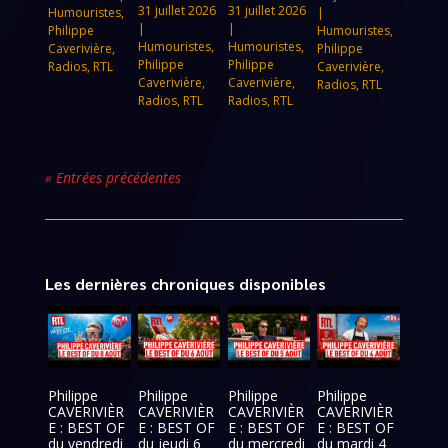
31 juillet 2026
31 juillet 2026
Humouristes
,
|
|
|
Philippe
Humouristes
,
Humouristes
,
Humouristes
,
Caverivière
,
Philippe
Philippe
Philippe
Radios
,
RTL
Caverivière
,
Caverivière
,
Caverivière
,
Radios
,
RTL
Radios
,
RTL
Radios
,
RTL
« Entrées précédentes
Les dernières chroniques disponibles
Philippe
Philippe
Philippe
Philippe
CAVERIVIÈR
CAVERIVIÈR
CAVERIVIÈR
CAVERIVIÈR
E : BEST OF
E : BEST OF
E : BEST OF
E : BEST OF
du vendredi
du jeudi 6
du mercredi
du mardi 4