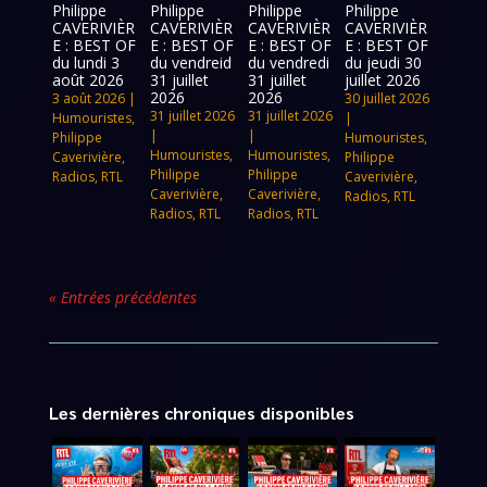
Philippe
Philippe
Philippe
Philippe
CAVERIVIÈR
CAVERIVIÈR
CAVERIVIÈR
CAVERIVIÈR
E : BEST OF
E : BEST OF
E : BEST OF
E : BEST OF
du lundi 3
du vendreid
du vendredi
du jeudi 30
août 2026
31 juillet
31 juillet
juillet 2026
2026
2026
3 août 2026
|
30 juillet 2026
31 juillet 2026
31 juillet 2026
Humouristes
,
|
|
|
Philippe
Humouristes
,
Humouristes
,
Humouristes
,
Caverivière
,
Philippe
Philippe
Philippe
Radios
,
RTL
Caverivière
,
Caverivière
,
Caverivière
,
Radios
,
RTL
Radios
,
RTL
Radios
,
RTL
« Entrées précédentes
Les dernières chroniques disponibles