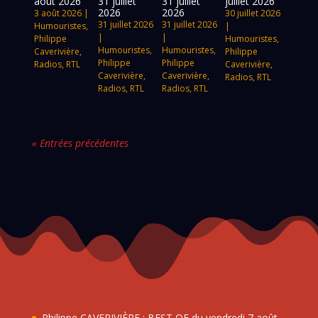
août 2026
31 juillet
31 juillet
juillet 2026
2026
2026
3 août 2026
|
30 juillet 2026
31 juillet 2026
31 juillet 2026
Humouristes
,
|
|
|
Philippe
Humouristes
,
Humouristes
,
Humouristes
,
Caverivière
,
Philippe
Philippe
Philippe
Radios
,
RTL
Caverivière
,
Caverivière
,
Caverivière
,
Radios
,
RTL
Radios
,
RTL
Radios
,
RTL
« Entrées précédentes
Philippe CAVERIVIÈRE : BEST OF du vendredi 7 août