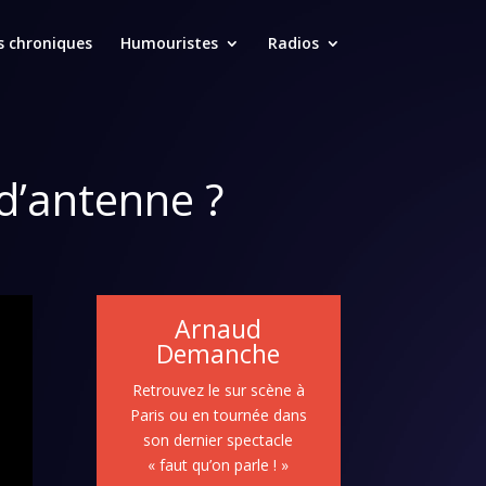
s chroniques
Humouristes
Radios
 d’antenne ?
Arnaud
Demanche
Retrouvez le sur scène à
Paris ou en tournée dans
son dernier spectacle
« faut qu’on parle ! »