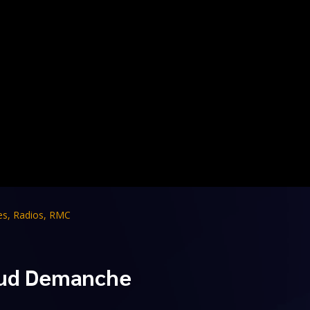
es
,
Radios
,
RMC
naud Demanche