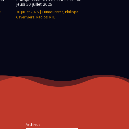
jeudi 30 juillet 2026
e
30 juillet 2026
|
Humouristes
,
Philippe
Caverivière
,
Radios
,
RTL
Archives