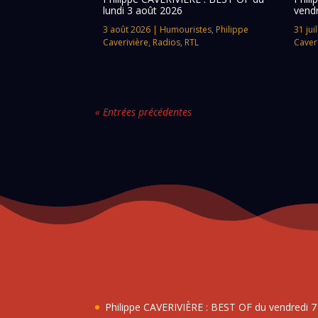
lundi 3 août 2026
vendr
3 août 2026
|
Humouristes
,
Philippe
31 jui
Caverivière
,
Radios
,
RTL
Caver
« Entrées précédentes
Philippe CAVERIVIÈRE : BEST OF du vendredi 