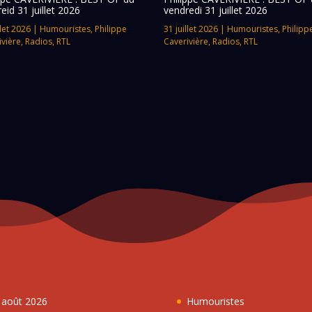
eid 31 juillet 2026
vendredi 31 juillet 2026
llet 2026
|
Humouristes
,
Philippe
31 juillet 2026
|
Humouristes
,
Philipp
ivière
,
Radios
,
RTL
Caverivière
,
Radios
,
RTL
7 août 2026
Humouristes