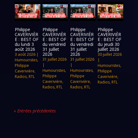
Philippe
Philippe
Philippe
Philippe
CAVERIVIÈR
CAVERIVIÈR
CAVERIVIÈR
CAVERIVIÈR
E : BEST OF
E : BEST OF
E : BEST OF
E : BEST OF
du lundi 3
du vendreid
du vendredi
du jeudi 30
août 2026
31 juillet
31 juillet
juillet 2026
2026
2026
3 août 2026
|
30 juillet 2026
31 juillet 2026
31 juillet 2026
Humouristes
,
|
|
|
Philippe
Humouristes
,
Humouristes
,
Humouristes
,
Caverivière
,
Philippe
Philippe
Philippe
Radios
,
RTL
Caverivière
,
Caverivière
,
Caverivière
,
Radios
,
RTL
Radios
,
RTL
Radios
,
RTL
« Entrées précédentes