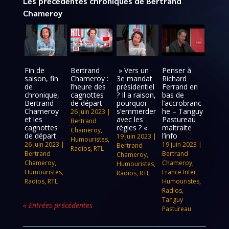
Les précédentes chroniques de Bertrand
Chameroy
Fin de
Bertrand
» Vers un
Penser à
saison, fin
Chameroy :
3e mandat
Richard
de
l’heure des
présidentiel
Ferrand en
chronique,
cagnottes
? Il a raison,
bas de
Bertrand
de départ
pourquoi
l’accrobranc
Chameroy
s’emmerder
he – Tanguy
26 juin 2023
|
et les
avec les
Pastureau
Bertrand
cagnottes
règles ? «
maltraite
Chameroy
,
de départ
l’info
19 juin 2023
|
Humouristes
,
26 juin 2023
|
19 juin 2023
|
Bertrand
Radios
,
RTL
Bertrand
Bertrand
Chameroy
,
Chameroy
,
Chameroy
,
Humouristes
,
Humouristes
,
France Inter
,
Radios
,
RTL
Radios
,
RTL
Humouristes
,
Radios
,
Tanguy
« Entrées précédentes
Pastureau