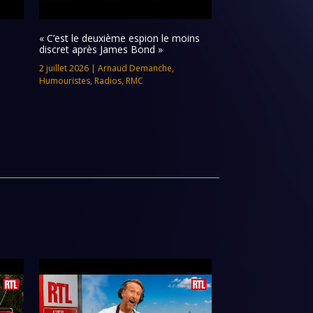
« C’est le deuxième espion le moins
discret après James Bond »
2 juillet 2026
|
Arnaud Demanche
,
Humouristes
,
Radios
,
RMC