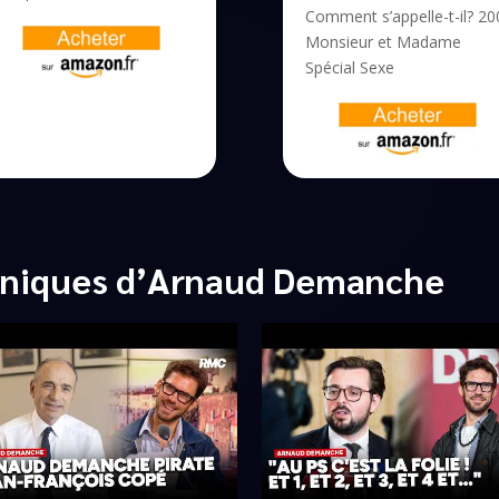
Comment s’appelle-t-il? 20
Monsieur et Madame
Spécial Sexe
oniques d’Arnaud Demanche