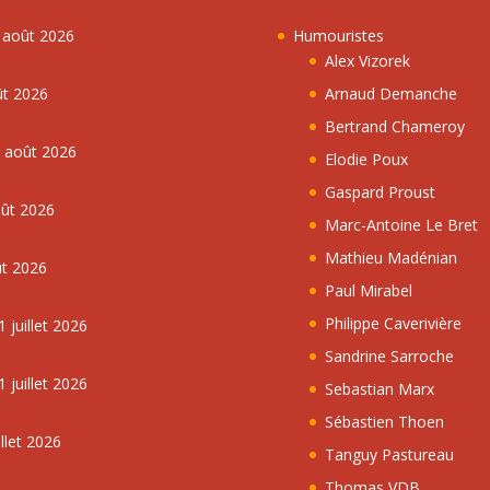
7 août 2026
Humouristes
Alex Vizorek
ût 2026
Arnaud Demanche
Bertrand Chameroy
5 août 2026
Elodie Poux
Gaspard Proust
oût 2026
Marc-Antoine Le Bret
Mathieu Madénian
ût 2026
Paul Mirabel
Philippe Caverivière
 juillet 2026
Sandrine Sarroche
 juillet 2026
Sebastian Marx
Sébastien Thoen
llet 2026
Tanguy Pastureau
Thomas VDB