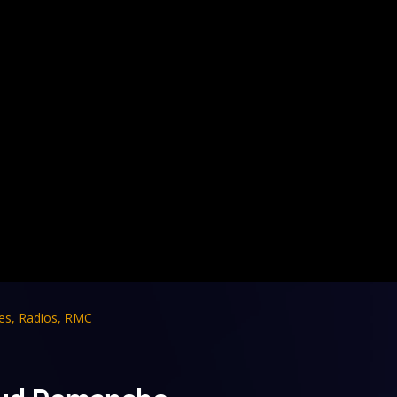
es
,
Radios
,
RMC
naud Demanche