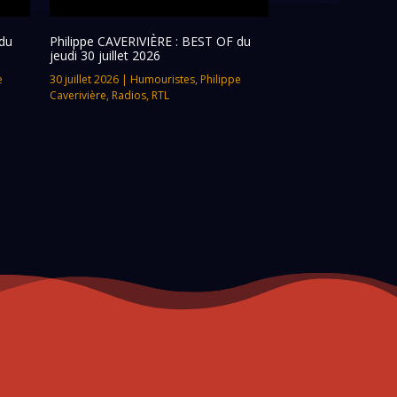
du
Philippe CAVERIVIÈRE : BEST OF du
jeudi 30 juillet 2026
e
30 juillet 2026
|
Humouristes
,
Philippe
Caverivière
,
Radios
,
RTL