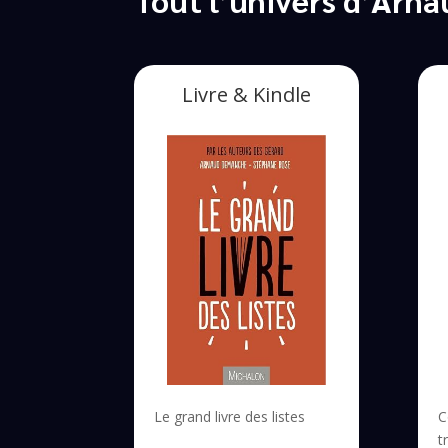
Livre & Kindle
Le grand livre des listes
C
t