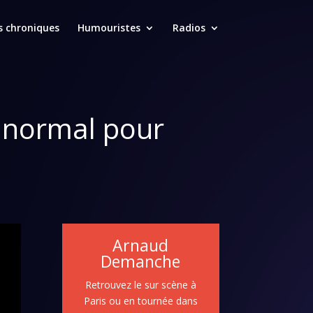
s chroniques
Humouristes
Radios
s normal pour
Arnaud
Demanche
Retrouvez le sur scène à
Paris ou en tournée dans