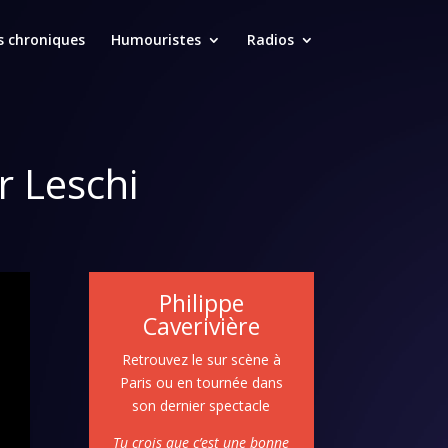
s chroniques
Humouristes
Radios
r Leschi
Philippe
Caverivière
Retrouvez le sur scène à
Paris ou en tournée dans
son dernier spectacle
Tu crois que c’est une bonne