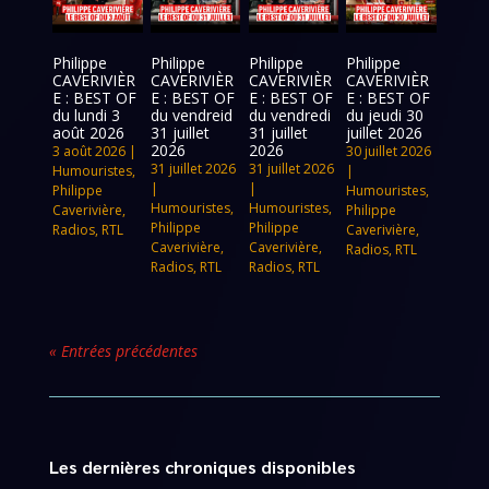
Philippe
Philippe
Philippe
Philippe
CAVERIVIÈR
CAVERIVIÈR
CAVERIVIÈR
CAVERIVIÈR
E : BEST OF
E : BEST OF
E : BEST OF
E : BEST OF
du lundi 3
du vendreid
du vendredi
du jeudi 30
août 2026
31 juillet
31 juillet
juillet 2026
2026
2026
3 août 2026
|
30 juillet 2026
31 juillet 2026
31 juillet 2026
Humouristes
,
|
|
|
Philippe
Humouristes
,
Humouristes
,
Humouristes
,
Caverivière
,
Philippe
Philippe
Philippe
Radios
,
RTL
Caverivière
,
Caverivière
,
Caverivière
,
Radios
,
RTL
Radios
,
RTL
Radios
,
RTL
« Entrées précédentes
Les dernières chroniques disponibles