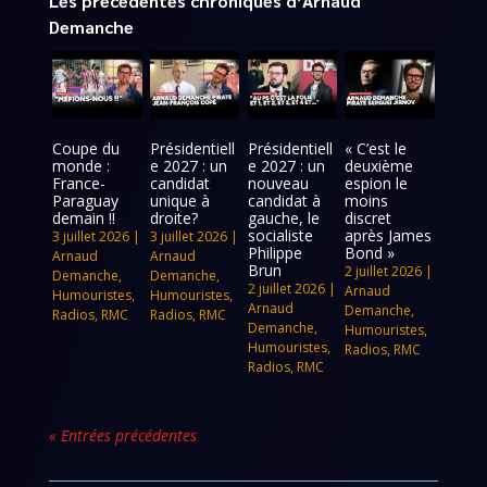
Les précédentes chroniques d’Arnaud
Demanche
Coupe du
Présidentiell
Présidentiell
« C’est le
monde :
e 2027 : un
e 2027 : un
deuxième
France-
candidat
nouveau
espion le
Paraguay
unique à
candidat à
moins
demain !!
droite?
gauche, le
discret
socialiste
après James
3 juillet 2026
|
3 juillet 2026
|
Philippe
Bond »
Arnaud
Arnaud
Brun
2 juillet 2026
|
Demanche
,
Demanche
,
2 juillet 2026
|
Arnaud
Humouristes
,
Humouristes
,
Arnaud
Demanche
,
Radios
,
RMC
Radios
,
RMC
Demanche
,
Humouristes
,
Humouristes
,
Radios
,
RMC
Radios
,
RMC
« Entrées précédentes