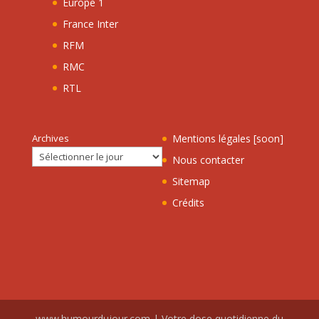
Europe 1
France Inter
RFM
RMC
RTL
Archives
Mentions légales [soon]
Nous contacter
Sitemap
Crédits
www.humourdujour.com | Votre dose quotidienne du