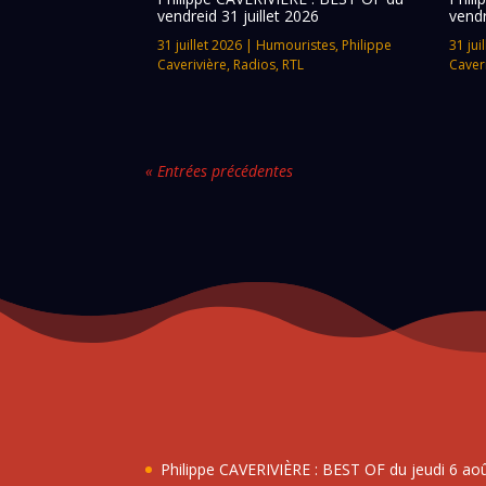
vendreid 31 juillet 2026
vendr
31 juillet 2026
|
Humouristes
,
Philippe
31 jui
Caverivière
,
Radios
,
RTL
Caver
« Entrées précédentes
Philippe CAVERIVIÈRE : BEST OF du jeudi 6 ao