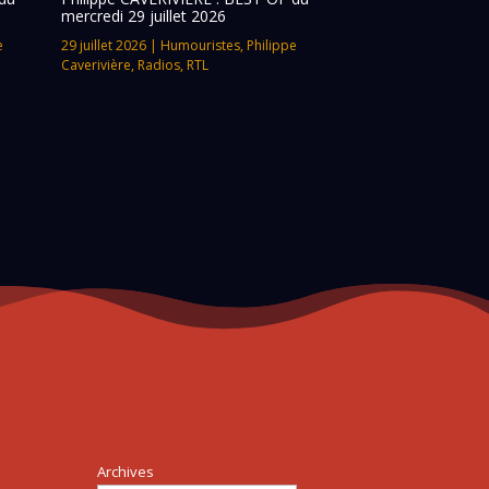
mercredi 29 juillet 2026
e
29 juillet 2026
|
Humouristes
,
Philippe
Caverivière
,
Radios
,
RTL
Archives