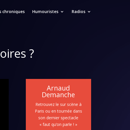
s chroniques
Humouristes
Radios
oires ?
Arnaud
Demanche
Retrouvez le sur scène à
Paris ou en tournée dans
son dernier spectacle
« faut qu’on parle ! »