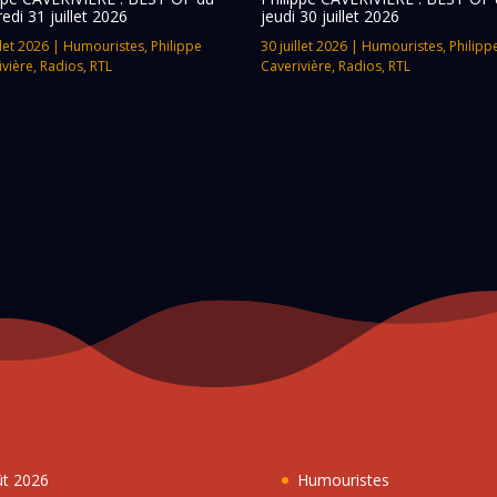
edi 31 juillet 2026
jeudi 30 juillet 2026
llet 2026
|
Humouristes
,
Philippe
30 juillet 2026
|
Humouristes
,
Philipp
ivière
,
Radios
,
RTL
Caverivière
,
Radios
,
RTL
ût 2026
Humouristes