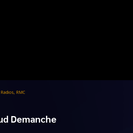
,
Radios
,
RMC
naud Demanche