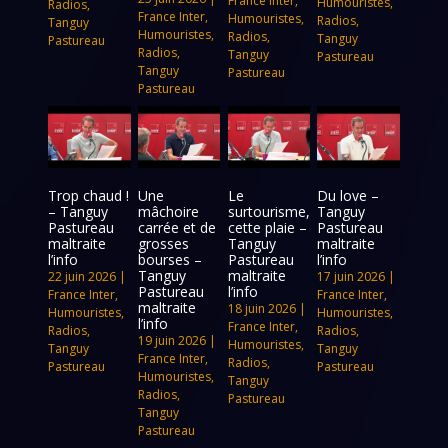
France Inter
,
Humouristes
,
Radios
,
France Inter
,
Humouristes
,
Radios
,
Tanguy
Humouristes
,
Radios
,
Tanguy
Pastureau
Radios
,
Tanguy
Pastureau
Tanguy
Pastureau
Pastureau
Trop chaud !
Une
Le
Du love –
– Tanguy
mâchoire
surtourisme,
Tanguy
Pastureau
carrée et de
cette plaie –
Pastureau
maltraite
grosses
Tanguy
maltraite
l’info
bourses –
Pastureau
l’info
Tanguy
maltraite
22 juin 2026
|
17 juin 2026
|
Pastureau
l’info
France Inter
,
France Inter
,
maltraite
18 juin 2026
|
Humouristes
,
Humouristes
,
l’info
France Inter
,
Radios
,
Radios
,
19 juin 2026
|
Humouristes
,
Tanguy
Tanguy
France Inter
,
Radios
,
Pastureau
Pastureau
Humouristes
,
Tanguy
Radios
,
Pastureau
Tanguy
Pastureau