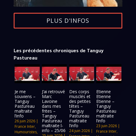
PLUS D'INFOS
Les précédentes chroniques de Tanguy
Pastureau
Je me
J’ai retrouvé
Des corps
Etienne
souviens –
Marc
musclés et
Etienne
Tanguy
Lavoine
des petites
Etienne –
Pastureau
dans mes
têtes –
Tanguy
maltraite
frites –
Tanguy
Pastureau
l’info
Tanguy
Pastureau
maltraite
Pastureau
maltraite
l’info
26 juin 2026
|
maltraite l-
l’info
23 juin 2026
|
France Inter
,
info – 25/06
24 juin 2026
|
France Inter
,
Humouristes
,
25 juin 2026
|