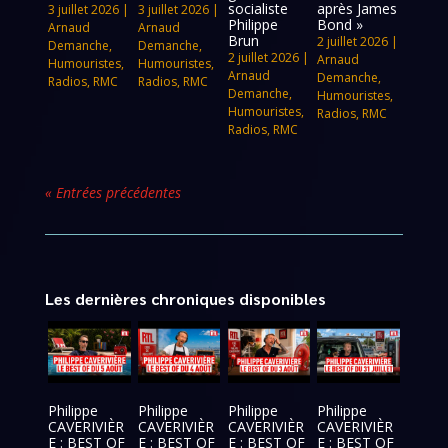
socialiste
après James
3 juillet 2026
|
3 juillet 2026
|
Philippe
Bond »
Arnaud
Arnaud
Brun
2 juillet 2026
|
Demanche
,
Demanche
,
2 juillet 2026
|
Arnaud
Humouristes
,
Humouristes
,
Arnaud
Demanche
,
Radios
,
RMC
Radios
,
RMC
Demanche
,
Humouristes
,
Humouristes
,
Radios
,
RMC
Radios
,
RMC
« Entrées précédentes
Les dernières chroniques disponibles
Philippe
Philippe
Philippe
Philippe
CAVERIVIÈR
CAVERIVIÈR
CAVERIVIÈR
CAVERIVIÈR
E : BEST OF
E : BEST OF
E : BEST OF
E : BEST OF