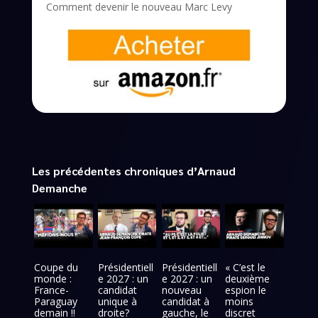
Comment devenir le nouveau Marc Levy
Les précédentes chroniques d’Arnaud
Demanche
Coupe du
Présidentiell
Présidentiell
« C’est le
monde :
e 2027 : un
e 2027 : un
deuxième
France-
candidat
nouveau
espion le
Paraguay
unique à
candidat à
moins
demain !!
droite?
gauche, le
discret