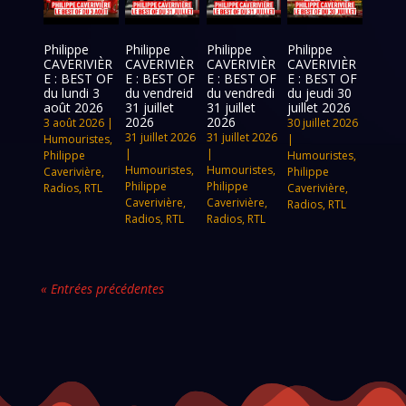
Philippe
Philippe
Philippe
Philippe
CAVERIVIÈR
CAVERIVIÈR
CAVERIVIÈR
CAVERIVIÈR
E : BEST OF
E : BEST OF
E : BEST OF
E : BEST OF
du lundi 3
du vendreid
du vendredi
du jeudi 30
août 2026
31 juillet
31 juillet
juillet 2026
2026
2026
3 août 2026
|
30 juillet 2026
31 juillet 2026
31 juillet 2026
Humouristes
,
|
|
|
Philippe
Humouristes
,
Humouristes
,
Humouristes
,
Caverivière
,
Philippe
Philippe
Philippe
Radios
,
RTL
Caverivière
,
Caverivière
,
Caverivière
,
Radios
,
RTL
Radios
,
RTL
Radios
,
RTL
« Entrées précédentes