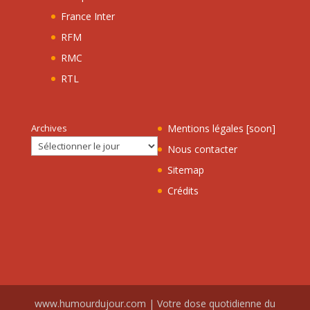
France Inter
RFM
RMC
RTL
Archives
Mentions légales [soon]
Nous contacter
Sitemap
Crédits
www.humourdujour.com | Votre dose quotidienne du