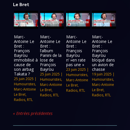
Le Bret
Marc-
Marc-
Marc-
Marc-
Antoine Le
Antoine Le
Antoine Le
Antoine Le
Bret :
Bret :
Bret :
Bret :
François
l’album
François
François
Bayrou
Panini de la
Bayrou
Bayrou
immobilisé à
lose de
n’ »en rate
bloqué dans
cause de
François
pas une »
un avion de
son airbag
Bayrou
chasse
23 juin 2025
|
Takata ?
25 juin 2025
|
19 juin 2025
|
Humouristes
,
25 juin 2025
|
Humouristes
,
Humouristes
,
Marc-Antoine
Humouristes
,
Marc-Antoine
Marc-Antoine
Le Bret
,
Marc-Antoine
Le Bret
,
Le Bret
,
Radios
,
RTL
Le Bret
,
Radios
,
RTL
Radios
,
RTL
Radios
,
RTL
« Entrées précédentes