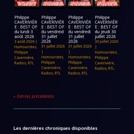
Philippe
Philippe
Philippe
Philippe
CAVERIVIÈR
CAVERIVIÈR
CAVERIVIÈR
CAVERIVIÈR
E : BEST OF
E : BEST OF
E : BEST OF
E : BEST OF
du lundi 3
du vendreid
du vendredi
du jeudi 30
août 2026
31 juillet
31 juillet
juillet 2026
2026
2026
3 août 2026
|
30 juillet 2026
31 juillet 2026
31 juillet 2026
Humouristes
,
|
|
|
Philippe
Humouristes
,
Humouristes
,
Humouristes
,
Caverivière
,
Philippe
Philippe
Philippe
Radios
,
RTL
Caverivière
,
Caverivière
,
Caverivière
,
Radios
,
RTL
Radios
,
RTL
Radios
,
RTL
« Entrées précédentes
Les dernières chroniques disponibles