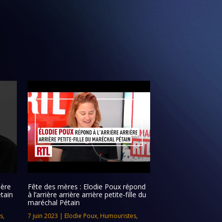
ière
Fête des mères : Elodie Poux répond
étain
à l’arrière arrière arrière petite-fille du
maréchal Pétain
s
,
7 juin 2023
|
Elodie Poux
,
Humouristes
,