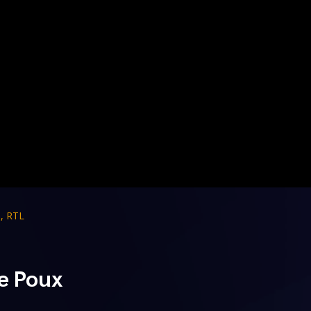
s
,
RTL
ie Poux