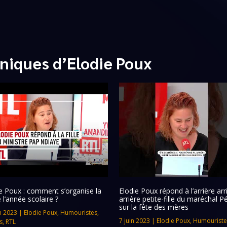
niques d’Elodie Poux
e Poux : comment s’organise la
Elodie Poux répond à l’arrière arr
e l’année scolaire ?
arrière petite-fille du maréchal P
sur la fête des mères
n 2023
|
Elodie Poux
,
Humouristes
,
7 juin 2023
|
Elodie Poux
,
Humouriste
s
,
RTL