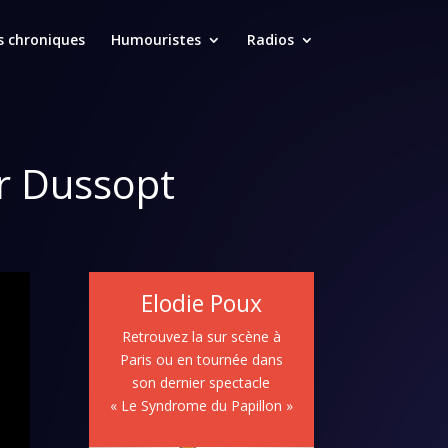
s chroniques
Humouristes
Radios
er Dussopt
Elodie Poux
Retrouvez la sur scène à
Paris ou en tournée dans
son dernier spectacle
« Le Syndrome du Papillon »