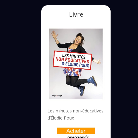
Livre
Les minutes non-éducatives
d’Élodie Poux