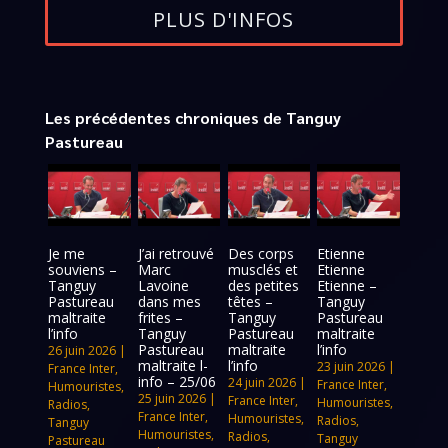
PLUS D'INFOS
Les précédentes chroniques de Tanguy
Pastureau
Je me
J’ai retrouvé
Des corps
Etienne
souviens –
Marc
musclés et
Etienne
Tanguy
Lavoine
des petites
Etienne –
Pastureau
dans mes
têtes –
Tanguy
maltraite
frites –
Tanguy
Pastureau
l’info
Tanguy
Pastureau
maltraite
Pastureau
maltraite
l’info
26 juin 2026
|
maltraite l-
l’info
23 juin 2026
|
France Inter
,
info – 25/06
24 juin 2026
|
France Inter
,
Humouristes
,
25 juin 2026
|
France Inter
,
Humouristes
,
Radios
,
France Inter
,
Humouristes
,
Radios
,
Tanguy
Humouristes
,
Radios
,
Tanguy
Pastureau