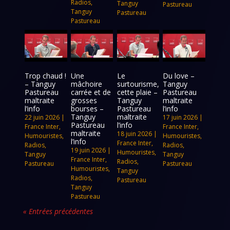
Radios
,
Tanguy
Pastureau
Tanguy
Pastureau
Pastureau
Trop chaud !
Une
Le
Du love –
– Tanguy
mâchoire
surtourisme,
Tanguy
Pastureau
carrée et de
cette plaie –
Pastureau
maltraite
grosses
Tanguy
maltraite
l’info
bourses –
Pastureau
l’info
Tanguy
maltraite
22 juin 2026
|
17 juin 2026
|
Pastureau
l’info
France Inter
,
France Inter
,
maltraite
18 juin 2026
|
Humouristes
,
Humouristes
,
l’info
France Inter
,
Radios
,
Radios
,
19 juin 2026
|
Humouristes
,
Tanguy
Tanguy
France Inter
,
Radios
,
Pastureau
Pastureau
Humouristes
,
Tanguy
Radios
,
Pastureau
Tanguy
Pastureau
« Entrées précédentes