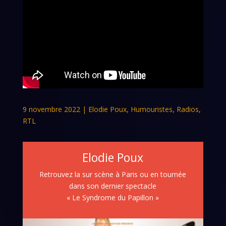
9 novembre 2022
|
Elodie Poux
,
Humouristes
,
Radios
,
RTL
Elodie Poux
Retrouvez la sur scène à Paris ou en tournée
dans son dernier spectacle
« Le Syndrome du Papillon »