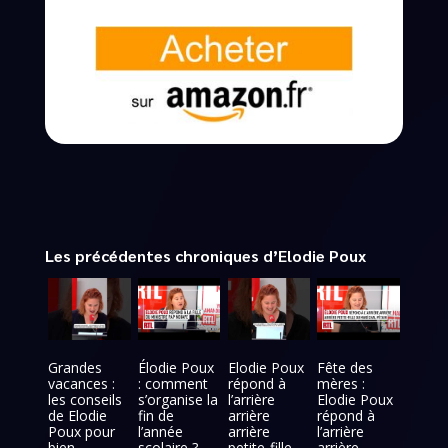
Les précédentes chroniques d’Elodie Poux
Grandes
Élodie Poux
Elodie Poux
Fête des
vacances :
: comment
répond à
mères :
les conseils
s’organise la
l’arrière
Elodie Poux
de Elodie
fin de
arrière
répond à
Poux pour
l’année
arrière
l’arrière
bien
scolaire ?
petite-fille
arrière