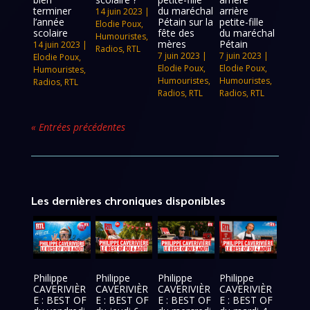
terminer
du maréchal
arrière
14 juin 2023
|
l’année
Pétain sur la
petite-fille
Elodie Poux
,
scolaire
fête des
du maréchal
Humouristes
,
mères
Pétain
14 juin 2023
|
Radios
,
RTL
7 juin 2023
|
7 juin 2023
|
Elodie Poux
,
Elodie Poux
,
Elodie Poux
,
Humouristes
,
Humouristes
,
Humouristes
,
Radios
,
RTL
Radios
,
RTL
Radios
,
RTL
« Entrées précédentes
Les dernières chroniques disponibles
Philippe
Philippe
Philippe
Philippe
CAVERIVIÈR
CAVERIVIÈR
CAVERIVIÈR
CAVERIVIÈR
E : BEST OF
E : BEST OF
E : BEST OF
E : BEST OF