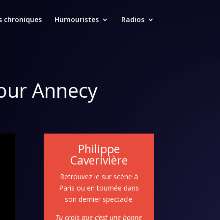
s chroniques
Humouristes
Radios
pour Annecy
Philippe
Caverivière
Retrouvez le sur scène à
Paris ou en tournée dans
son dernier spectacle
Tu crois que c’est une bonne