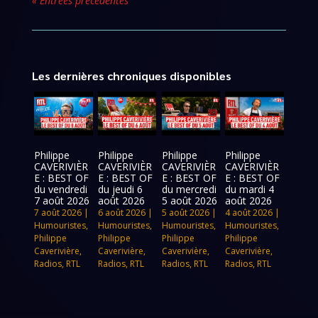
« Entrées précédentes
Les dernières chroniques disponibles
Philippe
Philippe
Philippe
Philippe
CAVERIVIÈR
CAVERIVIÈR
CAVERIVIÈR
CAVERIVIÈR
E : BEST OF
E : BEST OF
E : BEST OF
E : BEST OF
du vendredi
du jeudi 6
du mercredi
du mardi 4
7 août 2026
août 2026
5 août 2026
août 2026
7 août 2026
|
6 août 2026
|
5 août 2026
|
4 août 2026
|
Humouristes
,
Humouristes
,
Humouristes
,
Humouristes
,
Philippe
Philippe
Philippe
Philippe
Caverivière
,
Caverivière
,
Caverivière
,
Caverivière
,
Radios
,
RTL
Radios
,
RTL
Radios
,
RTL
Radios
,
RTL