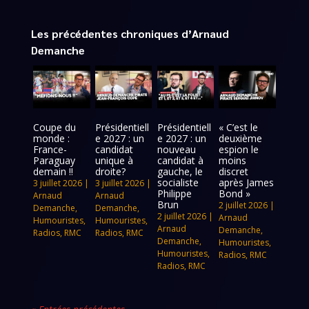
Les précédentes chroniques d’Arnaud
Demanche
Coupe du
Présidentiell
Présidentiell
« C’est le
monde :
e 2027 : un
e 2027 : un
deuxième
France-
candidat
nouveau
espion le
Paraguay
unique à
candidat à
moins
demain !!
droite?
gauche, le
discret
socialiste
après James
3 juillet 2026
|
3 juillet 2026
|
Philippe
Bond »
Arnaud
Arnaud
Brun
2 juillet 2026
|
Demanche
,
Demanche
,
2 juillet 2026
|
Arnaud
Humouristes
,
Humouristes
,
Arnaud
Demanche
,
Radios
,
RMC
Radios
,
RMC
Demanche
,
Humouristes
,
Humouristes
,
Radios
,
RMC
Radios
,
RMC