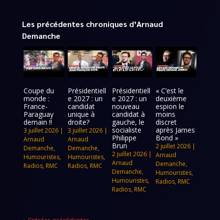
Les précédentes chroniques d’Arnaud
Demanche
Coupe du
Présidentiell
Présidentiell
« C’est le
monde :
e 2027 : un
e 2027 : un
deuxième
France-
candidat
nouveau
espion le
Paraguay
unique à
candidat à
moins
demain !!
droite?
gauche, le
discret
socialiste
après James
3 juillet 2026
|
3 juillet 2026
|
Philippe
Bond »
Arnaud
Arnaud
Brun
2 juillet 2026
|
Demanche
,
Demanche
,
2 juillet 2026
|
Arnaud
Humouristes
,
Humouristes
,
Arnaud
Demanche
,
Radios
,
RMC
Radios
,
RMC
Demanche
,
Humouristes
,
Humouristes
,
Radios
,
RMC
Radios
,
RMC