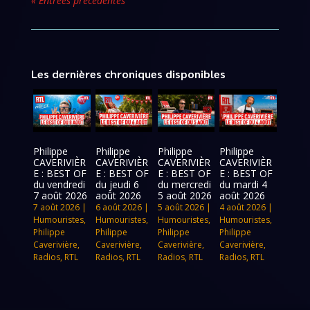
« Entrées précédentes
Les dernières chroniques disponibles
Philippe
Philippe
Philippe
Philippe
CAVERIVIÈR
CAVERIVIÈR
CAVERIVIÈR
CAVERIVIÈR
E : BEST OF
E : BEST OF
E : BEST OF
E : BEST OF
du vendredi
du jeudi 6
du mercredi
du mardi 4
7 août 2026
août 2026
5 août 2026
août 2026
7 août 2026
|
6 août 2026
|
5 août 2026
|
4 août 2026
|
Humouristes
,
Humouristes
,
Humouristes
,
Humouristes
,
Philippe
Philippe
Philippe
Philippe
Caverivière
,
Caverivière
,
Caverivière
,
Caverivière
,
Radios
,
RTL
Radios
,
RTL
Radios
,
RTL
Radios
,
RTL