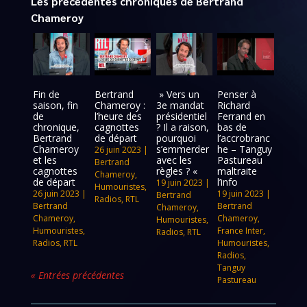
Les précédentes chroniques de Bertrand
Chameroy
Fin de
Bertrand
» Vers un
Penser à
saison, fin
Chameroy :
3e mandat
Richard
de
l’heure des
présidentiel
Ferrand en
chronique,
cagnottes
? Il a raison,
bas de
Bertrand
de départ
pourquoi
l’accrobranc
Chameroy
s’emmerder
he – Tanguy
26 juin 2023
|
et les
avec les
Pastureau
Bertrand
cagnottes
règles ? «
maltraite
Chameroy
,
de départ
l’info
19 juin 2023
|
Humouristes
,
26 juin 2023
|
19 juin 2023
|
Bertrand
Radios
,
RTL
Bertrand
Bertrand
Chameroy
,
Chameroy
,
Chameroy
,
Humouristes
,
Humouristes
,
France Inter
,
Radios
,
RTL
Radios
,
RTL
Humouristes
,
Radios
,
Tanguy
« Entrées précédentes
Pastureau