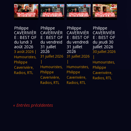
Philippe
Philippe
Philippe
Philippe
CAVERIVIÈR
CAVERIVIÈR
CAVERIVIÈR
CAVERIVIÈR
E : BEST OF
E : BEST OF
E : BEST OF
E : BEST OF
du lundi 3
du vendreid
du vendredi
du jeudi 30
août 2026
31 juillet
31 juillet
juillet 2026
2026
2026
3 août 2026
|
30 juillet 2026
31 juillet 2026
31 juillet 2026
Humouristes
,
|
|
|
Philippe
Humouristes
,
Humouristes
,
Humouristes
,
Caverivière
,
Philippe
Philippe
Philippe
Radios
,
RTL
Caverivière
,
Caverivière
,
Caverivière
,
Radios
,
RTL
Radios
,
RTL
Radios
,
RTL
« Entrées précédentes