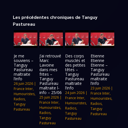
Les précédentes chroniques de Tanguy
Pastureau
Je me
J’ai retrouvé
Des corps
Etienne
souviens –
Marc
musclés et
Etienne
Tanguy
Lavoine
des petites
Etienne –
Pastureau
dans mes
têtes –
Tanguy
maltraite
frites –
Tanguy
Pastureau
l’info
Tanguy
Pastureau
maltraite
Pastureau
maltraite
l’info
26 juin 2026
|
maltraite l-
l’info
23 juin 2026
|
France Inter
,
info – 25/06
24 juin 2026
|
France Inter
,
Humouristes
,
25 juin 2026
|
France Inter
,
Humouristes
,
Radios
,
France Inter
,
Humouristes
,
Radios
,
Tanguy
Humouristes
,
Radios
,
Tanguy
Pastureau
Radios
,
Tanguy
Pastureau
Tanguy
Pastureau
Pastureau