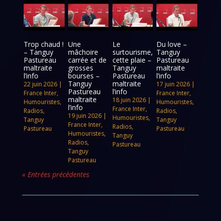
Trop chaud !
Une
Le
Du love –
– Tanguy
mâchoire
surtourisme,
Tanguy
Pastureau
carrée et de
cette plaie –
Pastureau
maltraite
grosses
Tanguy
maltraite
l’info
bourses –
Pastureau
l’info
Tanguy
maltraite
22 juin 2026
|
17 juin 2026
|
Pastureau
l’info
France Inter
,
France Inter
,
maltraite
18 juin 2026
|
Humouristes
,
Humouristes
,
l’info
France Inter
,
Radios
,
Radios
,
19 juin 2026
|
Humouristes
,
Tanguy
Tanguy
France Inter
,
Radios
,
Pastureau
Pastureau
Humouristes
,
Tanguy
Radios
,
Pastureau
Tanguy
Pastureau
« Entrées précédentes