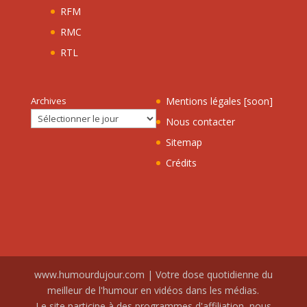
RFM
RMC
RTL
Archives
Mentions légales [soon]
Nous contacter
Sitemap
Crédits
www.humourdujour.com | Votre dose quotidienne du
meilleur de l'humour en vidéos dans les médias.
Le site participe à des programmes d'affiliation, nous