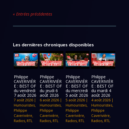
« Entrées précédentes
Les dernières chroniques disponibles
Philippe
Philippe
Philippe
Philippe
CAVERIVIÈR
CAVERIVIÈR
CAVERIVIÈR
CAVERIVIÈR
E : BEST OF
E : BEST OF
E : BEST OF
E : BEST OF
du vendredi
du jeudi 6
du mercredi
du mardi 4
7 août 2026
août 2026
5 août 2026
août 2026
7 août 2026
|
6 août 2026
|
5 août 2026
|
4 août 2026
|
Humouristes
,
Humouristes
,
Humouristes
,
Humouristes
,
Philippe
Philippe
Philippe
Philippe
Caverivière
,
Caverivière
,
Caverivière
,
Caverivière
,
Radios
,
RTL
Radios
,
RTL
Radios
,
RTL
Radios
,
RTL