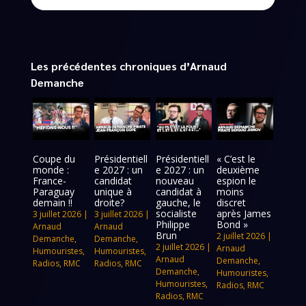
Les précédentes chroniques d’Arnaud
Demanche
Coupe du
Présidentiell
Présidentiell
« C’est le
monde :
e 2027 : un
e 2027 : un
deuxième
France-
candidat
nouveau
espion le
Paraguay
unique à
candidat à
moins
demain !!
droite?
gauche, le
discret
socialiste
après James
3 juillet 2026
|
3 juillet 2026
|
Philippe
Bond »
Arnaud
Arnaud
Brun
2 juillet 2026
|
Demanche
,
Demanche
,
2 juillet 2026
|
Arnaud
Humouristes
,
Humouristes
,
Arnaud
Demanche
,
Radios
,
RMC
Radios
,
RMC
Demanche
,
Humouristes
,
Humouristes
,
Radios
,
RMC
Radios
,
RMC