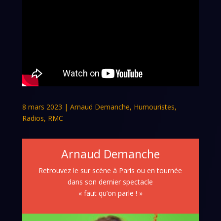
8 mars 2023
|
Arnaud Demanche
,
Humouristes
,
Radios
,
RMC
Arnaud Demanche
Retrouvez le sur scène à Paris ou en tournée
dans son dernier spectacle
« faut qu’on parle ! »