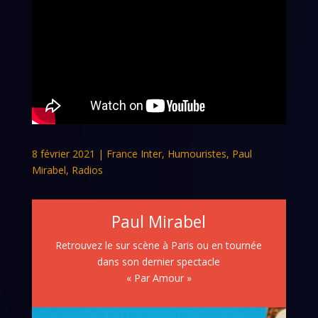
8 février 2021
|
France Inter
,
Humouristes
,
Paul
Mirabel
,
Radios
Paul Mirabel
Retrouvez le sur scène à Paris ou en tournée
dans son dernier spectacle
« Par Amour »