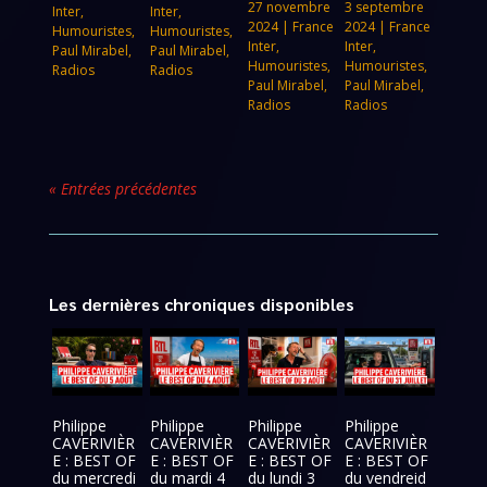
27 novembre
3 septembre
Inter
,
Inter
,
2024
|
France
2024
|
France
Humouristes
,
Humouristes
,
Inter
,
Inter
,
Paul Mirabel
,
Paul Mirabel
,
Humouristes
,
Humouristes
,
Radios
Radios
Paul Mirabel
,
Paul Mirabel
,
Radios
Radios
« Entrées précédentes
Les dernières chroniques disponibles
Philippe
Philippe
Philippe
Philippe
CAVERIVIÈR
CAVERIVIÈR
CAVERIVIÈR
CAVERIVIÈR
E : BEST OF
E : BEST OF
E : BEST OF
E : BEST OF
du mercredi
du mardi 4
du lundi 3
du vendreid