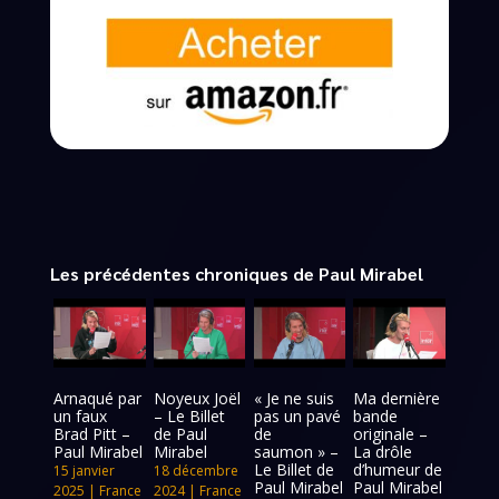
Les précédentes chroniques de Paul Mirabel
Arnaqué par
Noyeux Joël
« Je ne suis
Ma dernière
un faux
– Le Billet
pas un pavé
bande
Brad Pitt –
de Paul
de
originale –
Paul Mirabel
Mirabel
saumon » –
La drôle
Le Billet de
d’humeur de
15 janvier
18 décembre
Paul Mirabel
Paul Mirabel
2025
|
France
2024
|
France