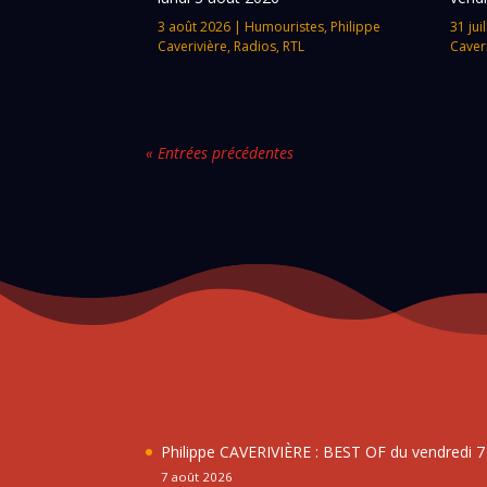
3 août 2026
|
Humouristes
,
Philippe
31 jui
Caverivière
,
Radios
,
RTL
Caver
« Entrées précédentes
Philippe CAVERIVIÈRE : BEST OF du vendredi 
7 août 2026