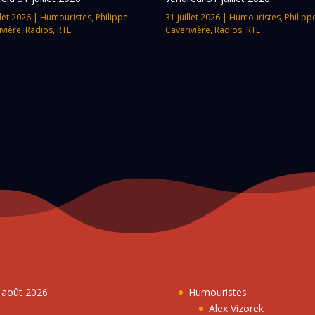
llet 2026
|
Humouristes
,
Philippe
31 juillet 2026
|
Humouristes
,
Philipp
ivière
,
Radios
,
RTL
Caverivière
,
Radios
,
RTL
7 août 2026
Humouristes
Alex Vizorek