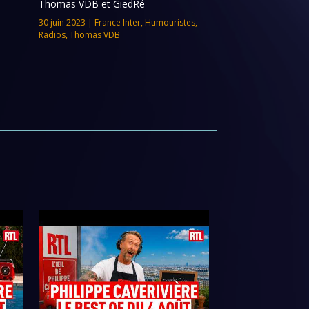
Thomas VDB et GiedRé
30 juin 2023
|
France Inter
,
Humouristes
,
Radios
,
Thomas VDB