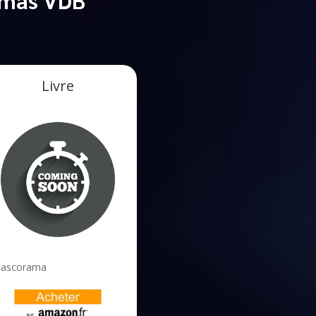
Livre
iascorama