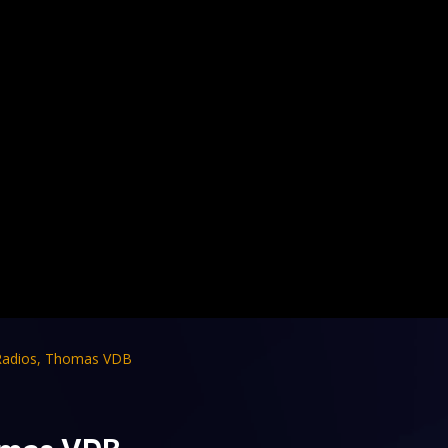
Radios
,
Thomas VDB
omas VDB