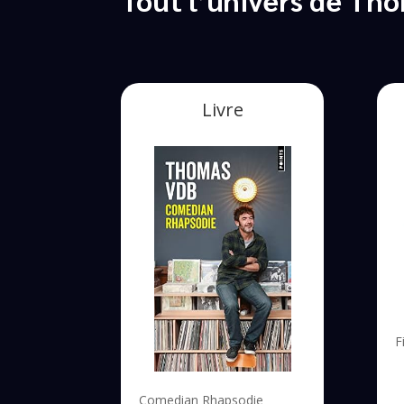
Livre
F
Comedian Rhapsodie